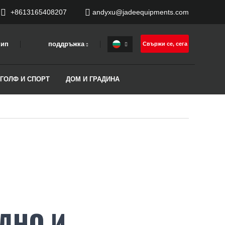
+8613165408207
andyxu@jadeequipments.com
кип
поддръжка
Свържи се, сега
 ГОЛФ И СПОРТ
ДОМ И ГРАДИНА
И
АДНО И