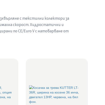
изхвърляне с текстилни колектори за
симална скорост. Хидростатични и
рани по CE/Euro V с натоварване от