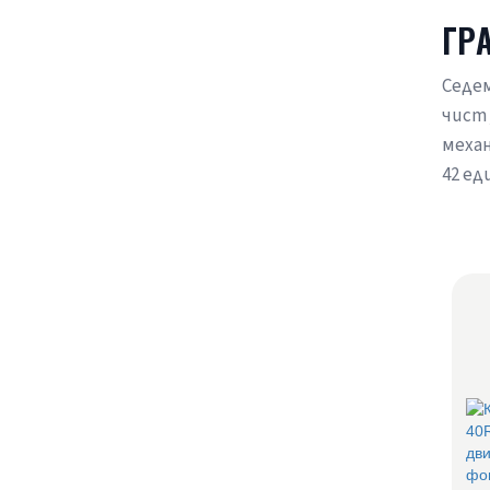
ГР
Седем
чист 
механ
42 ед