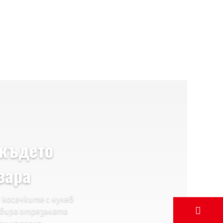
 където
зара
косачките с нулев
събира отрязаната