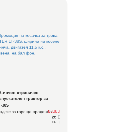
8-инчов страничен 
зпускателен трактор за 
рева: Бързо косене на гъста 
T-38S
рева без запушване
ндекс за гореща продажба
ZONSEN XP380
11.5 к.с.
Подробно
Консултирайте се