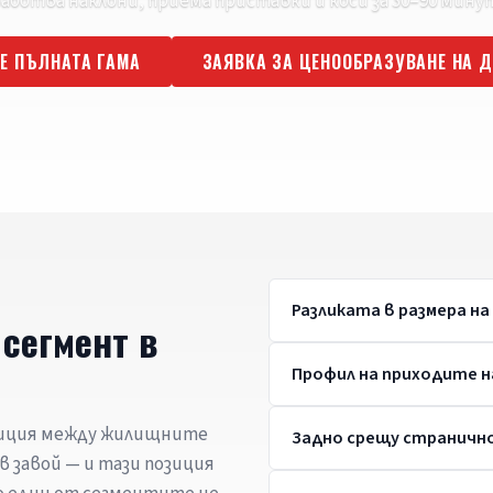
аботва наклони, приема приставки и коси за 30–90 минут
Е ПЪЛНАТА ГАМА
ЗАЯВКА ЗА ЦЕНООБРАЗУВАНЕ НА 
Разликата в размера н
сегмент в
Профил на приходите н
зиция между жилищните
Задно срещу странично
в завой — и тази позиция