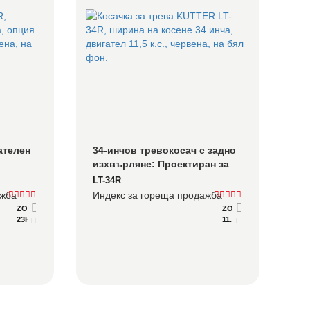
телен 
34-инчов тревокосач с задно 
изхвърляне: Проектиран за 
дворове под 1 акър, които 
LT-34R
 
все пак се нуждаят от чист 
ажба
Индекс за гореща продажба
завършек.
ZONSEN XP680-2
ZONSEN XP380
23HP
11.5 к.с.
Подробно
Консултирайте се
Подробно
Консултирайте се