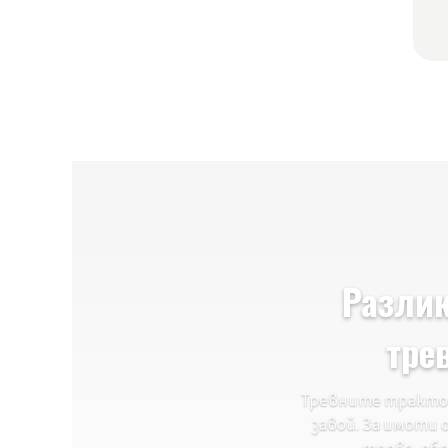
Разлик
тре
Тревните трактор
завой. За имоти 