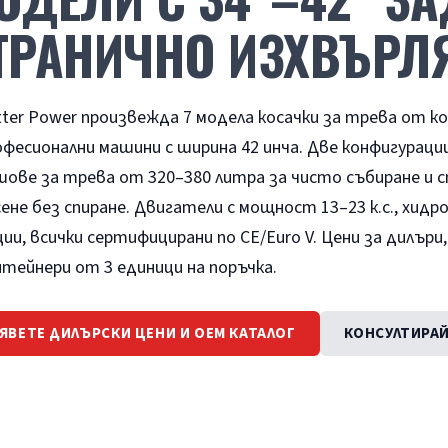
ТРАНИЧНО ИЗХВЪРЛ
tter Power произвежда 7 модела косачки за трева от к
офесионални машини с ширина 42 инча. Две конфигурации
шове за трева от 320–380 литра за чисто събиране и 
сене без спиране. Двигатели с мощност 13–23 к.с., хи
ии, всички сертифицирани по CE/Euro V. Цени за дилър
нтейнери от 3 единици на поръчка.
ЯВЕТЕ ДИЛЪРСКИ ЦЕНИ И OEM КАТАЛОГ
КОНСУЛТИРАЙ