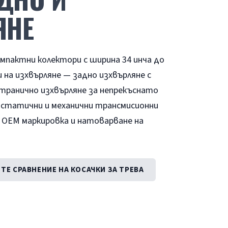
ЯНЕ
омпактни колектори с ширина 34 инча до
 на изхвърляне — задно изхвърляне с
странично изхвърляне за непрекъснато
дростатични и механични трансмисионни
и, OEM маркировка и натоварване на
ТЕ СРАВНЕНИЕ НА КОСАЧКИ ЗА ТРЕВА