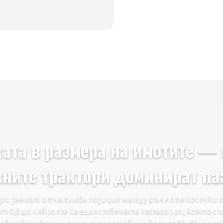
ата в размера на имотите —
вните трактори доминират па
и заемат отчетлива позиция между ръчните косачки и 
от 0,5 до 4 акра те са единствената категория, която 