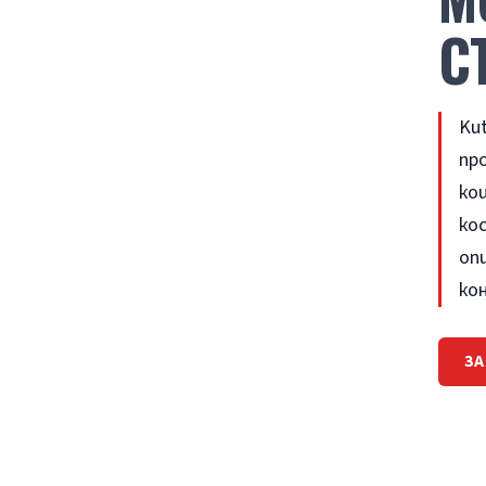
С
Ku
пр
ко
ко
опц
ко
ЗА