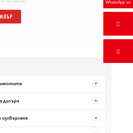
и на сесия.
WhatsApp us
ДИЛЪР
а имотите
а дилъра
 изхвърляне