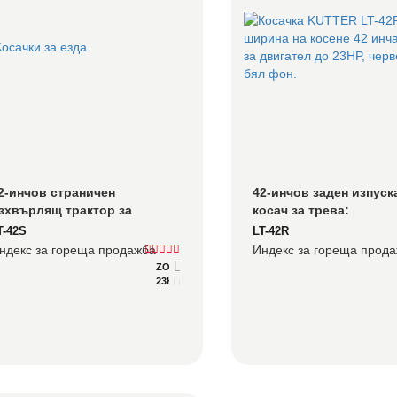
2-инчов страничен 
42-инчов заден изпуска
зхвърлящ трактор за 
косач за трева: 
осене: Максимална 
Професионално чисто 
T-42S
LT-42R
родуктивност за големи 
косене за поддръжка на
ндекс за гореща продажба
Индекс за гореща прод
моти
ландшафт
ZONSEN XP680-2
23HP
Подробно
Консултирайте се