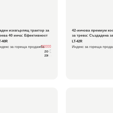
аден изхвърлящ трактор за 
42-инчова премиум кос
рева 40 инча: Ефективност 
за трева: Създадена за
а събиране на ниво имение 
часови дни, не за косен
T-40R
LT-42R
а големи жилищни имоти
през уикенда
ндекс за гореща продажба
Индекс за гореща прод
ZONSEN XP680-2
23HP
Подробно
Консултирайте се