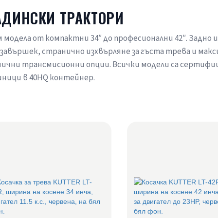
АДИНСКИ ТРАКТОРИ
 модела от компактни 34″ до професионални 42″. Задно 
завършек, странично изхвърляне за гъста трева и мак
ични трансмисионни опции. Всички модели са сертифици
иници в 40HQ контейнер.