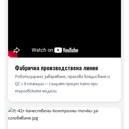
Фабрична производствена линия
Роботизирано заваряване, прахово боядисване и 
QC с 6 станции — същият процес като при 
търговските модели.