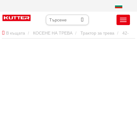
В къщата
КОСЕНЕ НА ТРЕВА
Трактор за трева
42-
инчов заден изпускателен косач за трева: Професионално чисто
косене за поддръжка на ландшафт