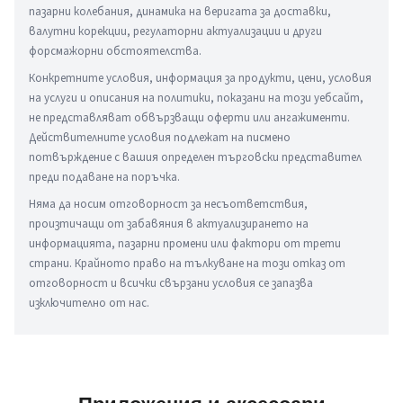
пазарни колебания, динамика на веригата за доставки, 
валутни корекции, регулаторни актуализации и други 
форсмажорни обстоятелства.
Конкретните условия, информация за продукти, цени, условия 
на услуги и описания на политики, показани на този уебсайт, 
не представляват обвързващи оферти или ангажименти. 
Действителните условия подлежат на писмено 
потвърждение с вашия определен търговски представител 
преди подаване на поръчка.
Няма да носим отговорност за несъответствия, 
произтичащи от забавяния в актуализирането на 
информацията, пазарни промени или фактори от трети 
страни. Крайното право на тълкуване на този отказ от 
отговорност и всички свързани условия се запазва 
изключително от нас.