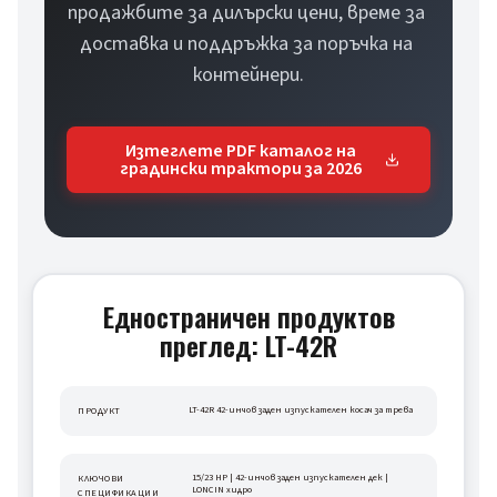
продажбите за дилърски цени, време за 
доставка и поддръжка за поръчка на 
контейнери.
Изтеглете PDF каталог на
градински трактори за 2026
Едностраничен продуктов
преглед: LT-42R
LT-42R 42-инчов заден изпускателен косач за трева
ПРОДУКТ
15/23 HP | 42-инчов заден изпускателен дек | 
КЛЮЧОВИ 
LONCIN хидро
СПЕЦИФИКАЦИИ