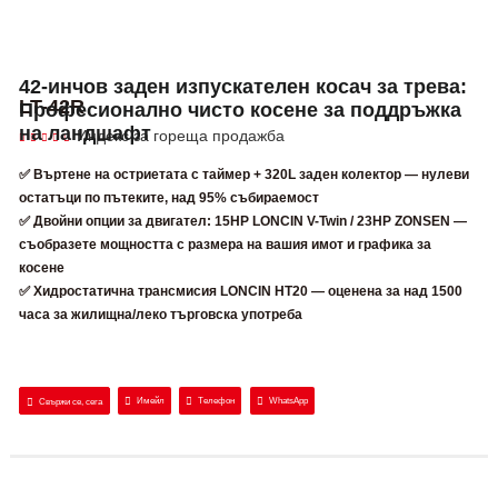
42-инчов заден изпускателен косач за трева:
LT-42R
Професионално чисто косене за поддръжка
на ландшафт
Индекс за гореща продажба
✅ Въртене на остриетата с таймер + 320L заден колектор — нулеви
остатъци по пътеките, над 95% събираемост
✅ Двойни опции за двигател: 15HP LONCIN V-Twin / 23HP ZONSEN —
съобразете мощността с размера на вашия имот и графика за
косене
✅ Хидростатична трансмисия LONCIN HT20 — оценена за над 1500
часа за жилищна/леко търговска употреба
Имейл
Телефон
WhatsApp
Свържи се, сега