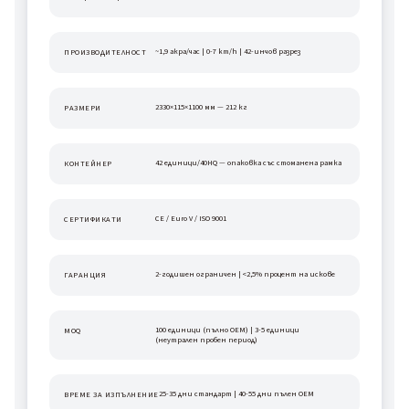
~1,9 акра/час | 0-7 km/h | 42-инчов разрез
ПРОИЗВОДИТЕЛНОСТ
2330×115×1100 мм — 212 кг
РАЗМЕРИ
42 единици/40HQ — опаковка със стоманена рамка
КОНТЕЙНЕР
CE / Euro V / ISO 9001
СЕРТИФИКАТИ
2-годишен ограничен | <2,5% процент на искове
ГАРАНЦИЯ
100 единици (пълно OEM) | 3-5 единици 
MOQ
(неутрален пробен период)
25-35 дни стандарт | 40-55 дни пълен OEM
ВРЕМЕ ЗА ИЗПЪЛНЕНИЕ