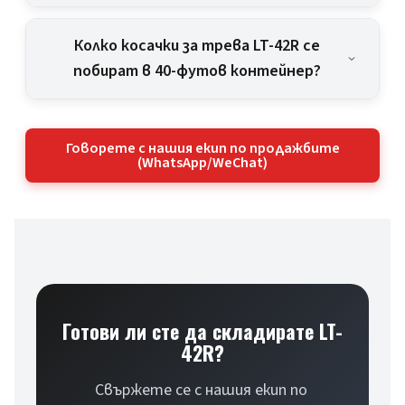
Колко косачки за трева LT-42R се
побират в 40-футов контейнер?
Говорете с нашия екип по продажбите
(WhatsApp/WeChat)
Готови ли сте да складирате LT-
42R?
Свържете се с нашия екип по 