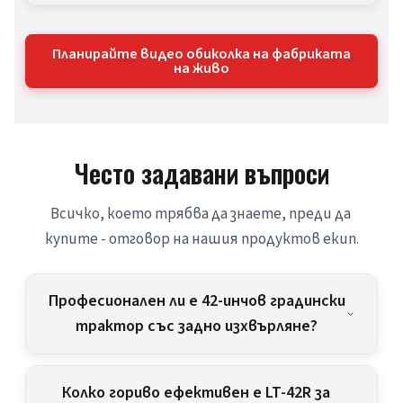
Планирайте видео обиколка на фабриката
на живо
Често задавани въпроси
Всичко, което трябва да знаете, преди да 
купите - отговор на нашия продуктов екип.
Професионален ли е 42-инчов градински
трактор със задно изхвърляне?
Колко гориво ефективен е LT-42R за