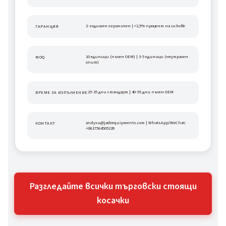
2-годишен ограничен | <2,5% процент на искове
ГАРАНЦИЯ
10 единици (пълен OEM) | 3-5 единици (неутрален 
MOQ
опит)
25-35 дни стандарт | 40-55 дни пълен OEM
ВРЕМЕ ЗА ИЗПЪЛНЕНИЕ
andyxu@jadeequipments.com | WhatsApp/WeChat: 
КОНТАКТ
+8617564505228
Разгледайте всички търговски стоящи
косачки