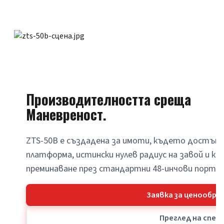
Производителността среща
Маневреност.
ZTS-50B е създадена за имоти, където достъпъ
платформа, истински нулев радиус на завой и к
преминаване през стандартни 48-инчови порти 
Заявка за ценообра
Преглед на спе