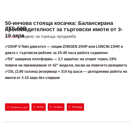
50-инчова стояща косачка: Балансирана
ZTS-50B
производителност за търговски имоти от 3-
10 акра
Индекс за гореща продажба
✅25HP V-Twin двигател — опции ZONSEN 25HP или LONCIN 23HP, и
двата с търговски рейтинг за 25-40 часа работа седмично
✅50" заварена платформа — 3,7 акра/час на открит терен, 19%
повече на преминаване от 42" модели, пасва на повечето ремаркета
✅15L (3,96 галона) резервоар + 310 kg шаси — целодневна работа на
имоти от 3-10 акра без спиране
Имейл
Телефон
WhatsApp
Свържи се, сега