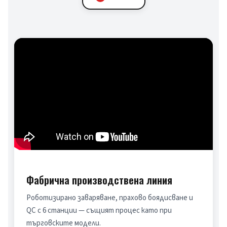
Фабрична производствена линия
Роботизирано заваряване, прахово боядисване и 
QC с 6 станции — същият процес като при 
търговските модели.