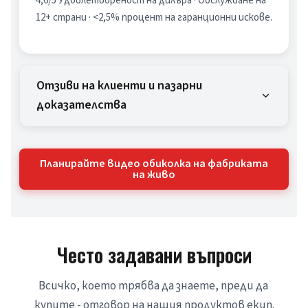
4,6/5 Удовлетвореност на дилъра · Обслужване на 
12+ страни · <2,5% процент на гаранционни искове.
Отзиви на клиенти и пазарни
доказателства
Планирайте видео обиколка на фабриката
на живо
Често задавани въпроси
Всичко, което трябва да знаете, преди да 
купите - отговор на нашия продуктов екип.