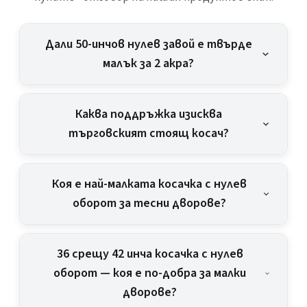
Дали 50-инчов нулев завой е твърде
малък за 2 акра?
Каква поддръжка изисква
търговският стоящ косач?
Коя е най-малката косачка с нулев
оборот за тесни дворове?
36 срещу 42 инча косачка с нулев
оборот — коя е по-добра за малки
дворове?