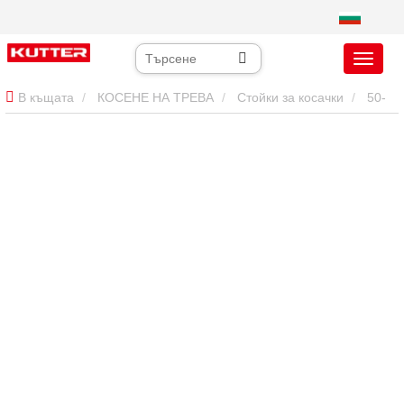
В къщата
КОСЕНЕ НА ТРЕВА
Стойки за косачки
50-
инчова стояща косачка: Балансирана производителност за
търговски имоти от 3-10 акра