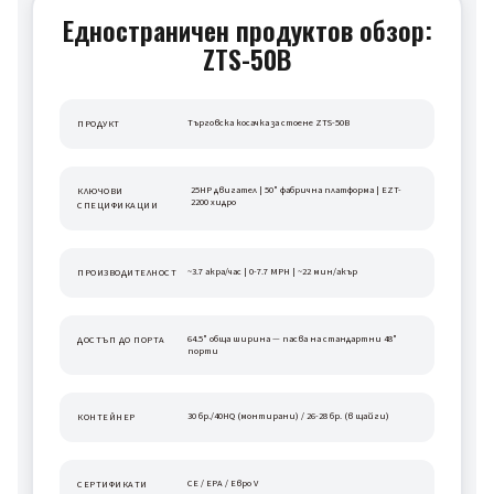
Едностраничен продуктов обзор:
ZTS-50B
Търговска косачка за стоене ZTS-50B
ПРОДУКТ
25HP двигател | 50" фабрична платформа | EZT-
КЛЮЧОВИ 
2200 хидро
СПЕЦИФИКАЦИИ
~3.7 акра/час | 0-7.7 MPH | ~22 мин/акър
ПРОИЗВОДИТЕЛНОСТ
64.5" обща ширина — пасва на стандартни 48" 
ДОСТЪП ДО ПОРТА
порти
30 бр./40HQ (монтирани) / 26-28 бр. (в щайги)
КОНТЕЙНЕР
CE / EPA / Евро V
СЕРТИФИКАТИ