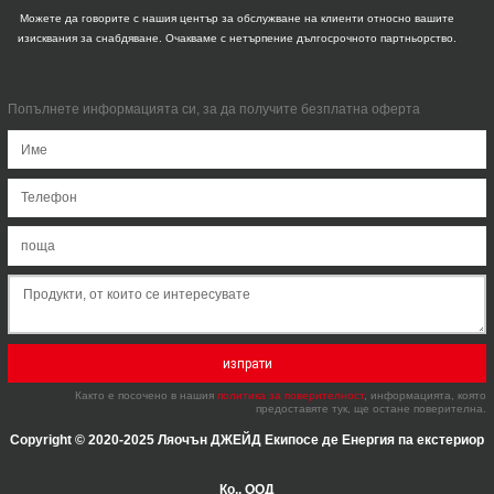
Можете да говорите с нашия център за обслужване на клиенти относно вашите
изисквания за снабдяване. Очакваме с нетърпение дългосрочното партньорство.
Попълнете информацията си, за да получите безплатна оферта
изпрати
Както е посочено в нашия
политика за поверителност
, информацията, която
предоставяте тук, ще остане поверителна.
Copyright © 2020-2025 Ляочън ДЖЕЙД Екипосе де Енергия па екстериор
Ко., ООД