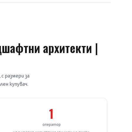
шафтни архитекти |
с размери за 
лен купувач.
1
оператор