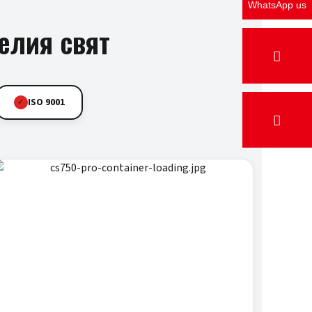
WhatsApp us
елия свят
ISO 9001
✓