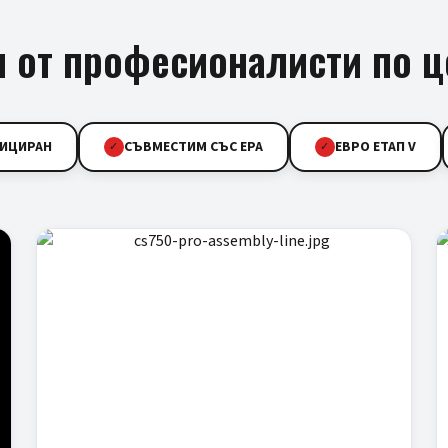
 от професионалисти по ц
ФИЦИРАН
СЪВМЕСТИМ СЪС EPA
ЕВРО ЕТАП V
✓
✓