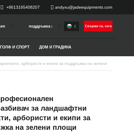
+8613165408207
andyxu@jadeequipments.com
кип
поддръжка
Свържи се, сега
 ГОЛФ И СПОРТ
ДОМ И ГРАДИНА
рофесионален
азбивач за ландшафтни
ти, арбористи и екипи за
жка на зелени площи