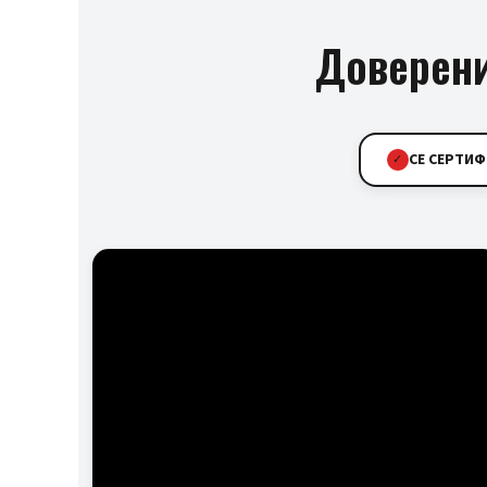
Доверени
CE СЕРТИ
✓