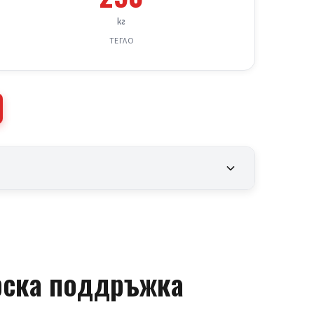
кг
ТЕГЛО
рска поддръжка