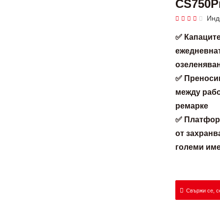
CS750P
Инд
✅ Капаците
ежедневнат
озеленяван
✅ Преноси
между рабо
ремарке
✅ Платформ
от захранв
големи им
Свържи се, с