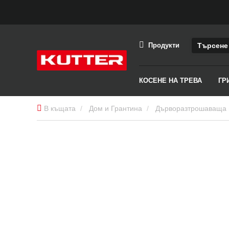
Продукти
КОСЕНЕ НА ТРЕВА
ГР
В къщата
Дом и Грантина
Дърворазтрошаваща
площи