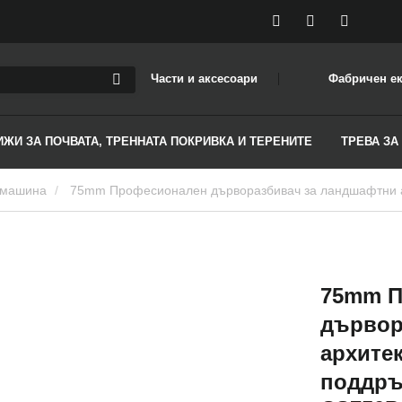
Части и аксесоари
Фабричен е
ИЖИ ЗА ПОЧВАТА, ТРЕННАТА ПОКРИВКА И ТЕРЕНИТЕ
ТРЕВА ЗА
 машина
75mm Професионален дърворазбивач за ландшафтни архитекти, арбористи и екипи за поддръжка на зелени
75mm П
дървор
архитек
поддръ