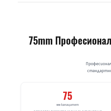
75mm Професионале
Професионалн
стандартно 
75
мм капацитет