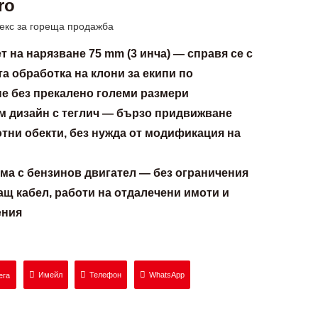
ro
екс за гореща продажба
т на нарязване 75 mm (3 инча) — справя се с
а обработка на клони за екипи по
е без прекалено големи размери
м дизайн с теглич — бързо придвижване
тни обекти, без нужда от модификация на
а с бензинов двигател — без ограничения
ащ кабел, работи на отдалечени имоти и
ения
Имейл
Телефон
WhatsApp
ега