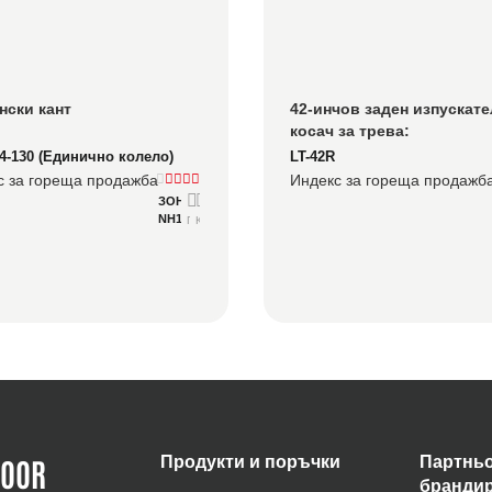
нски кант
42-инчов заден изпускате
косач за трева: 
Професионално чисто кос
-130 (Единично колело)
LT-42R
за поддръжка на ландша
с за гореща продажба
Индекс за гореща продажб
ЗОНСЕН
NH130
Подробно
Консултирайте се
DOOR
Продукти и поръчки
Партньо
бранди