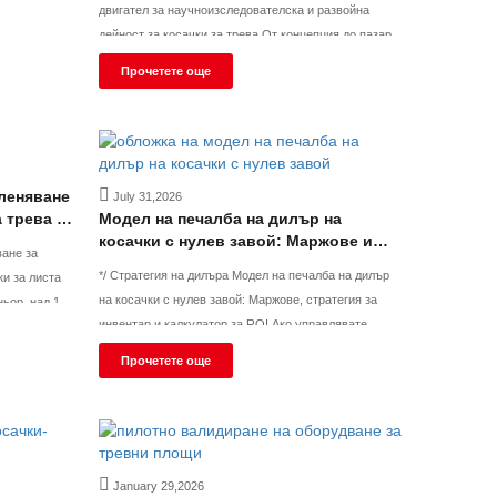
двигател за научноизследователска и развойна
аCE, EPA и
дейност за косачки за трева От концепция до пазар -
ализирана в
Пълна персонализация и брандиране за дилъри на
и и битови
Прочетете още
малки и средни предприятия Уморени ли сте да
продавате продукти, които харесвате и аз? Като
производител на
леняване
July 31,2026
 трева с
Модел на печалба на дилър на
тревни
косачки с нулев завой: Маржове и
ване за
калкулатор за ROI
*/ Стратегия на дилъра Модел на печалба на дилър
и за листа
на косачки с нулев завой: Маржове, стратегия за
ньор, над 100
инвентар и калкулатор за ROI Ако управлявате
вчици за
модел на печалба на дилър на косачки с нулев завой
ваш
Прочетете още
— или обмисляте да създадете такъв — въпросът не
ки косачки за
е дали пазарът е достатъчно голям.
January 29,2026