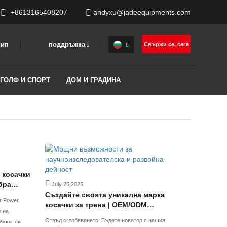
+8613165408207
andyxu@jadeequipments.com
кип
поддръжка
Свържи се, сега
 ГОЛФ И СПОРТ
ДОМ И ГРАДИНА
 косачки
бра
July 25,2025
а
Създайте своята уникална марка
r Power
гуряващи
косачки за трева | OEM/ODM
л на
зходно
производител с R&D сила
Отвъд сглобяването: Бъдете новатор с нашия
бяви, че