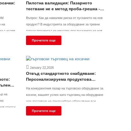
осачки:
Пилотна валидация: Пазарното
тестване не е метод проба-грешка -
това е мъдростта да търгуваш с
Въпрос: Как да намалим риска от пускането на нов
малки пари за големи печалби
р на
продукт? В индустрията за оборудване за тревни
площи процентът на неуспех при пускането на нови
о на
продукти достига 60%. Как да се намали този риск?
Прочетете още
ата се
Грешен отговор №1: Мащабно пазарно проучване
ни машини.
Много производители смятат, че стига да направят
January 22,2026
Отвъд стандартното снабдяване:
вото:
Персонализируема продуктова
пълен
платформа за търговци на търговско
На конкурентния пазар на търговско оборудване за
лъри на
оборудване
ър на
косене, вашият успех като търговец на оборудване
и
зно
или доставчик на ландшафтно оборудване все
ния относно
повече зависи от способността да предлагате
Прочетете още
r твърдо
диференцирани продукти. Kutter разбира, че
 бъде
универсално решение не може да отговори на
твия. Ето
уникалните нужди на всички