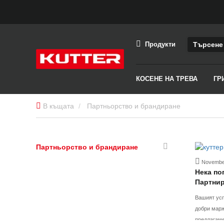
Продукти
КОСЕНЕ НА ТРЕВА
ГР
В къщата
Партньорство и брандиране
Партньорство и брандиране
November
Нека по
Партнир
пазара
Вашият усп
добри марж
предлагаме ние. Вашият план за 