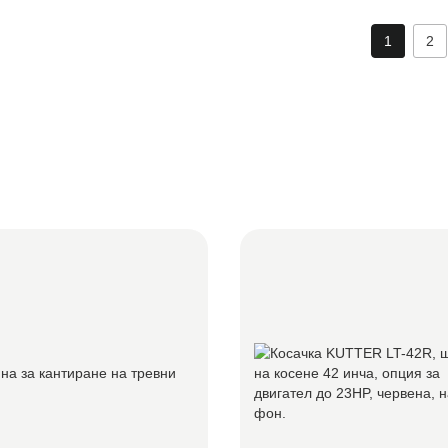
а да
защо предлагаме повече от
1
2