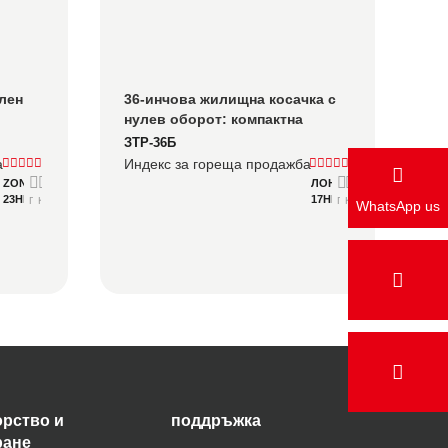
лен 
36-инчова жилищна косачка с 
нулев оборот: компактна 
ене 
мощност за имоти под 2 акра
ЗТР-36Б
фт
а
Индекс за гореща продажба
ZONSEN XP680-2
ЛОНЧИН
23HP
17HP
Подробно
Консултирайте се
Подробно
Консултирайте се
WhatsApp us
рство и
поддръжка
ране