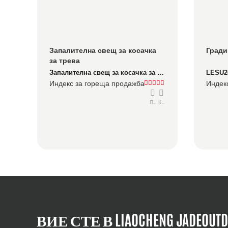
Запалителна свещ за косачка 
Гради
за трева
Запалителна свещ за косачка за трева
LESU24
Индекс за гореща продажба
Индек
Подробно
Консултирайте се
ВИЕ СТЕ В LIAOCHENG JADEOUT