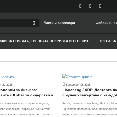
Части и аксесоари
Фабричен е
ИЖИ ЗА ПОЧВАТА, ТРЕННАТА ПОКРИВКА И ТЕРЕНИТЕ
ТРЕВА ЗА
 27,2025
September 05,2025
говорим за бизнеса:
Liaocheng JADE: Доставка на
айте с Kutter за лидерство на
с нулево завъртане с най-до
стойност и усъвършенстван
ех зависи от превъзходни продукти,
Китай, Ляоченг – Liaocheng JADE Outdoo
производствена линия, оси
ове и надежден партньор. Точно това
Equipment, професионален производите
най-бърза доставка и превъ
печалба – нашата
оборудване за работа на открито, днес о
качество