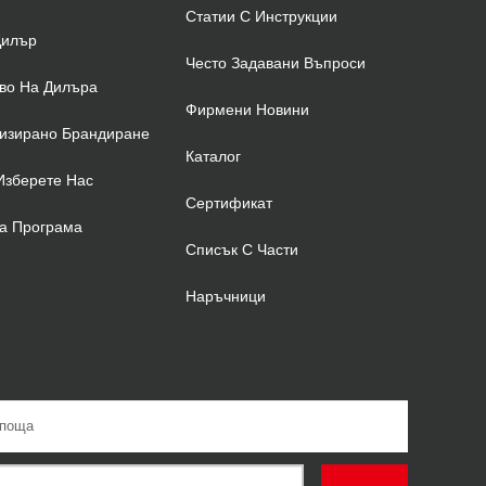
Статии С Инструкции
Дилър
Често Задавани Въпроси
во На Дилъра
Фирмени Новини
изирано Брандиране
Каталог
Изберете Нас
Сертификат
а Програма
Списък С Части
Наръчници