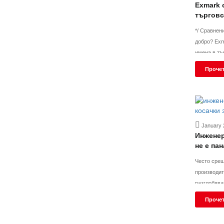
Exmark 
търговс
завърта
*/ Сравнение на марки Exmark срещу Scag: Кое е по-
добро? Exmark и Scag са две от най-уважаваните
имена в тъ
марки са п
Прочет
към озелен
цени. Ако 
January 
Инженер
не е пан
изисква
Често среща
производит
разглобява
това сглоб
Прочет
недоразуме
дизайн не 