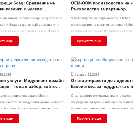
срещу Scag: Сравнение на
OEM-ODM производство на к
ки косачки с нулево
Ръководство за партньор
не
*/ Ръководство за партньорство OEM-ODM
производство на косачки за трева: Избо
рговски косачки с нулев завой. И двете
правилния партньор Пускането на косачка с нулев
роизведени в САЩ, и двете са насочени
завой под частна марка или изгражданет
ете още
Прочетете още
ители и общини, и двете имат премиум
персонализирана линия за грижа за трев
ги сравнявате, вероятно
различава от закупуването на стандарт
Вие не
29,2026
January 22,2026
ни услуги: Модулният дизайн
От стартирането до лидерст
ацея – това е избор, който
Екосистема за поддръжка с 
 смелост
цикъл, предназначена за ди
но погрешно схващане Много
Стартирането или разрастването на дил
оборудване за тревни площ
ели смятат, че модулният дизайн е просто
оборудване за тревни площи е амбицио
не на продукт на няколко части и след
начинание, изпълнено със сложни реше
яването му отново. Това е най-голямото
капитал, инвентар, екип и пазар. В Kutte
ете още
Прочетете още
ние относно модулния дизайн. Модулният
вярваме, че вашият успех не трябва да
е технически проблем, а стратегически.
ограничен от тези първоначални препятс