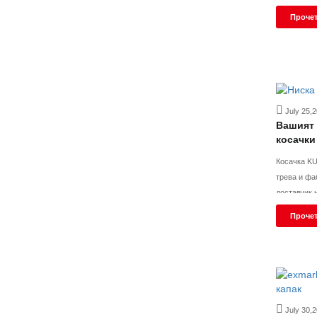
съвместна стойност „Не 
Прочет
доставка н
ясен път към
конкурентн
July 25,
Вашият 
косачки
количес
Косачка KU
произво
трева и фабрика за 
доставчик 
на едро с 
Прочет
July 30,