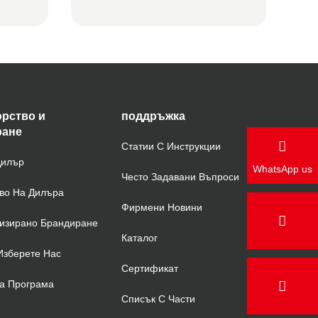
рство и
поддръжка
ране
Статии С Инструкции
Дилър
WhatsApp us
Често Задавани Въпроси
во На Дилъра
Фирмени Новини
изирано Брандиране
Каталог
Изберете Нас
Сертификат
а Програма
Списък С Части