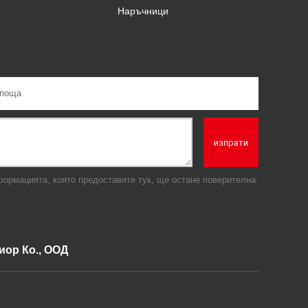
Наръчници
изпрати
формацията, която предоставяте тук, ще остане поверителна.
иор Ко., ООД