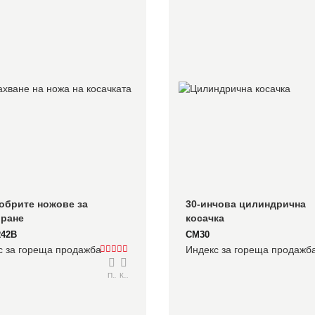
обрите ножове за 
30-инчова цилиндрична 
ране
косачка
R42B
CM30
с за гореща продажба
Индекс за гореща продажб
Подробно
Консултирайте се