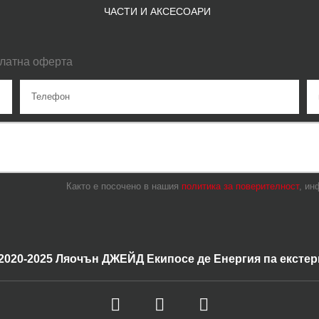
ЧАСТИ И АКСЕСОАРИ
платна оферта
Както е посочено в нашия
политика за поверителност
, ин
 2020-2025 Ляочън ДЖЕЙД Екипосе де Енергия па екстер