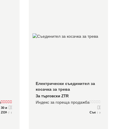
Електрически съединител за 
косачка за трева
За търговски ZTR
а
Индекс за гореща продажба
30 инча / 762 мм
ZONSEN GB200
Съединител OGURA
Подробно
Консултирайте се
Подробно
Консултирайте се