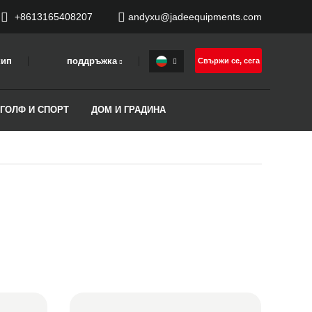
+8613165408207
andyxu@jadeequipments.com
кип
поддръжка
Свържи се, сега
 ГОЛФ И СПОРТ
ДОМ И ГРАДИНА