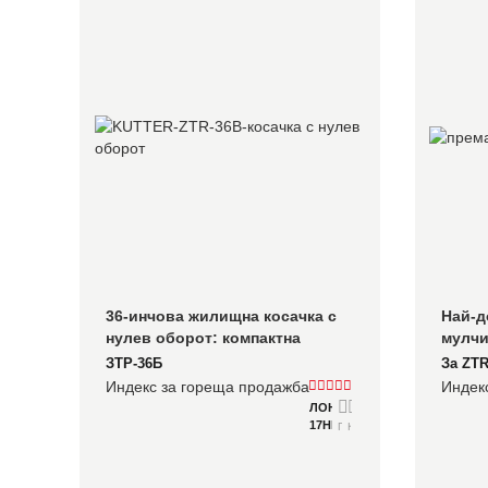
36-инчова жилищна косачка с 
Най-д
нулев оборот: компактна 
мулчи
мощност за имоти под 2 акра
ЗТР-36Б
За ZT
Индекс за гореща продажба
Индек
ЛОНЧИН
17HP
Подробно
Консултирайте се