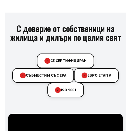
С доверие от собственици на
жилища и дилъри по целия свят
CE СЕРТИФИЦИРАН
✓
СЪВМЕСТИМ СЪС EPA
ЕВРО ЕТАП V
✓
✓
ISO 9001
✓