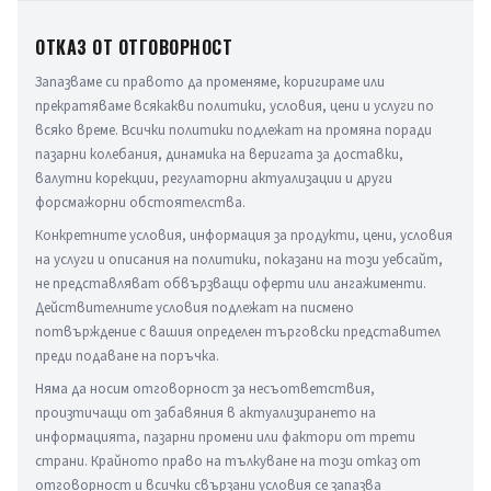
ОТКАЗ ОТ ОТГОВОРНОСТ
Запазваме си правото да променяме, коригираме или 
прекратяваме всякакви политики, условия, цени и услуги по 
всяко време. Всички политики подлежат на промяна поради 
пазарни колебания, динамика на веригата за доставки, 
валутни корекции, регулаторни актуализации и други 
форсмажорни обстоятелства.
Конкретните условия, информация за продукти, цени, условия 
на услуги и описания на политики, показани на този уебсайт, 
не представляват обвързващи оферти или ангажименти. 
Действителните условия подлежат на писмено 
потвърждение с вашия определен търговски представител 
преди подаване на поръчка.
Няма да носим отговорност за несъответствия, 
произтичащи от забавяния в актуализирането на 
информацията, пазарни промени или фактори от трети 
страни. Крайното право на тълкуване на този отказ от 
отговорност и всички свързани условия се запазва 