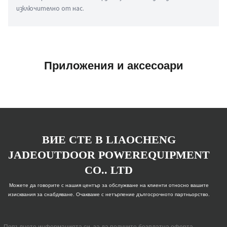
изключително от нас.
Приложения и аксесоари
ВИЕ СТЕ В LIAOCHENG
JADEOUTDOOR POWEREQUIPMENT
CO.. LTD
Можете да говорите с нашия център за обслужване на клиенти относно вашите
изисквания за снабдяване. Очакваме с нетърпение дългосрочното партньорство.
Попълнете информацията си, за да получите безплатна оферта