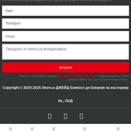
изпрати
Както е посочено в нашия
политика за поверителност
, информацията, която
предоставяте тук, ще остане поверителна.
Copyright © 2020-2025 Ляочън ДЖЕЙД Екипосе де Енергия па екстериор
Ко., ООД