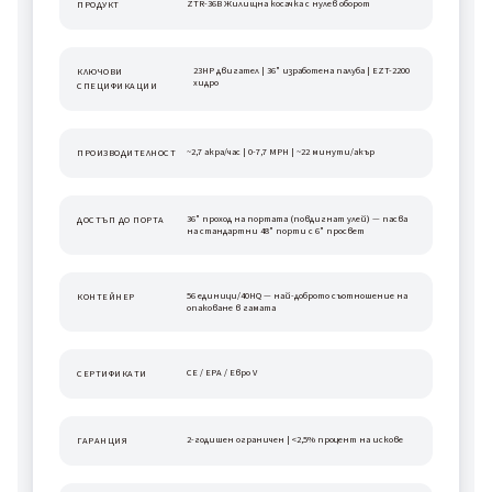
ZTR-36B Жилищна косачка с нулев оборот
ПРОДУКТ
23HP двигател | 36" изработена палуба | EZT-2200 
КЛЮЧОВИ 
хидро
СПЕЦИФИКАЦИИ
~2,7 акра/час | 0-7,7 MPH | ~22 минути/акър
ПРОИЗВОДИТЕЛНОСТ
36" проход на портата (повдигнат улей) — пасва 
ДОСТЪП ДО ПОРТА
на стандартни 48" порти с 6" просвет
56 единици/40HQ — най-доброто съотношение на 
КОНТЕЙНЕР
опаковане в гамата
CE / EPA / Евро V
СЕРТИФИКАТИ
2-годишен ограничен | <2,5% процент на искове
ГАРАНЦИЯ