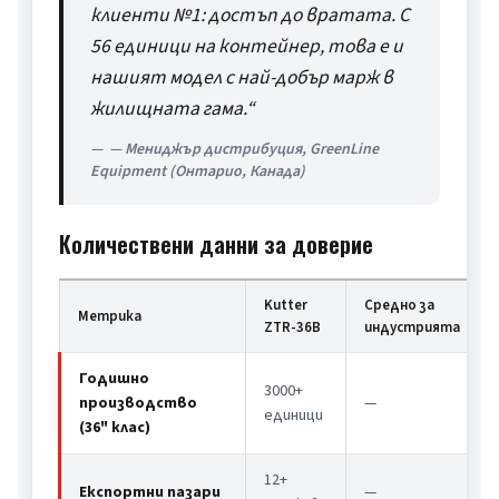
клиенти №1: достъп до вратата. С 
56 единици на контейнер, това е и 
нашият модел с най-добър марж в 
жилищната гама.“
— Мениджър дистрибуция, GreenLine
Equipment (Онтарио, Канада)
Количествени данни за доверие
Kutter
Средно за
Метрика
ZTR-36B
индустрията
Годишно
3000+
производство
—
единици
(36" клас)
12+
Експортни пазари
—