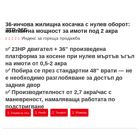
36-инчова жилищна косачка с нулев оборот:
ЗТР-36Б
компактна мощност за имоти под 2 акра
Индекс за гореща продажба
✅ 23HP двигател + 36" произведена
платформа за косене при нулев мъртъв ъгъл
на имоти от 0,5-2 акра
✅ Побира се през стандартни 48" врати — не
е необходимо разглобяване за достъп до
задния двор
✅ Производителност от 2,7 акра/час с
маневреност, намаляваща работата по
подстригване
Имейл
Телефон
WhatsApp
Свържи се, сега