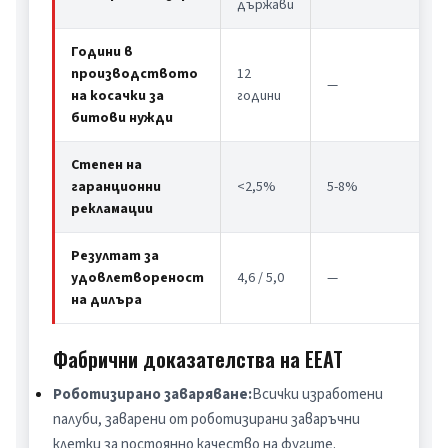
държави
Години в
производството
12
—
на косачки за
години
битови нужди
Степен на
гаранционни
<2,5%
5-8%
рекламации
Резултат за
удовлетвореност
4,6 / 5,0
—
на дилъра
Фабрични доказателства на EEAT
Роботизирано заваряване:
Всички изработени 
палуби, заварени от роботизирани заваръчни 
клетки за постоянно качество на фугите.