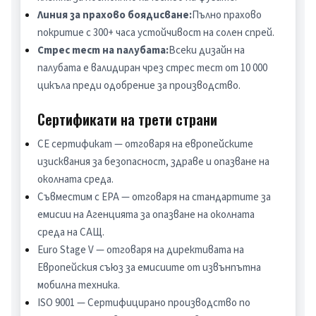
Линия за прахово боядисване:
Пълно прахово 
покритие с 300+ часа устойчивост на солен спрей.
Стрес тест на палубата:
Всеки дизайн на 
палубата е валидиран чрез стрес тест от 10 000 
цикъла преди одобрение за производство.
Сертификати на трети страни
CE сертификат — отговаря на европейските 
изисквания за безопасност, здраве и опазване на 
околната среда.
Съвместим с EPA — отговаря на стандартите за 
емисии на Агенцията за опазване на околната 
среда на САЩ.
Euro Stage V — отговаря на директивата на 
Европейския съюз за емисиите от извънпътна 
мобилна техника.
ISO 9001 — Сертифицирано производство по 