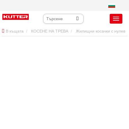
В къщата
КОСЕНЕ НА ТРЕВА
Жилищни косачки с нулев
оборот
36-инчова жилищна косачка с нулев оборот:
компактна мощност за имоти под 2 акра