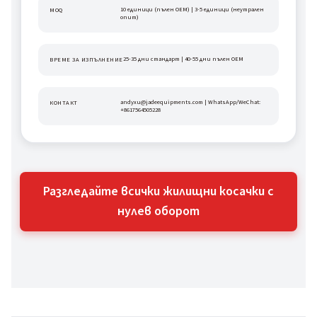
10 единици (пълен OEM) | 3-5 единици (неутрален 
MOQ
опит)
25-35 дни стандарт | 40-55 дни пълен OEM
ВРЕМЕ ЗА ИЗПЪЛНЕНИЕ
andyxu@jadeequipments.com | WhatsApp/WeChat: 
КОНТАКТ
+8617564505228
Разгледайте всички жилищни косачки с
нулев оборот