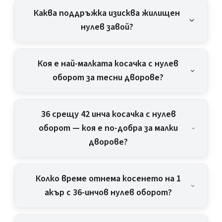
Каква поддръжка изисква жилищен
нулев завой?
Коя е най-малката косачка с нулев
оборот за тесни дворове?
36 срещу 42 инча косачка с нулев
оборот — коя е по-добра за малки
дворове?
Колко време отнема косенето на 1
акър с 36-инчов нулев оборот?