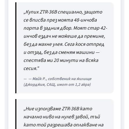
„Купих ZTR-36B специално, защото 
се вписва през моята 48-инчова 
порта в задния двор. Моят стар 42-
инчов ездач не можеше да премине, 
без да махне улея. Сега кося отпред 
и отзад, без да сменям машини — 
спестява ми 20 минути на всяка 
сесия."
— Майк Р., собственик на жилище
(Джорджия, САЩ, имот от 1,2 акра)
„Ние използваме ZTR-36B като 
начално ниво на нулев завой, тъй 
като той разрешава оплакване на 