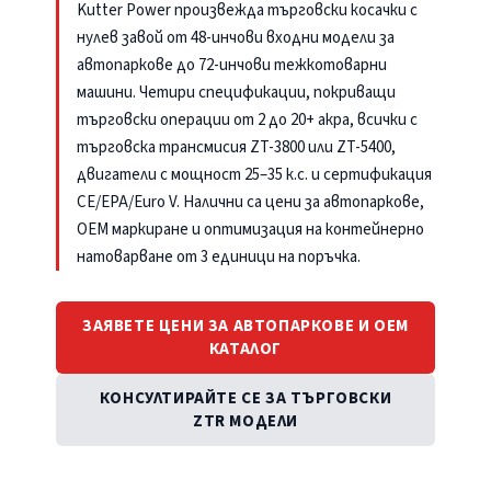
Kutter Power произвежда търговски косачки с
нулев завой от 48-инчови входни модели за
автопаркове до 72-инчови тежкотоварни
машини. Четири спецификации, покриващи
търговски операции от 2 до 20+ акра, всички с
търговска трансмисия ZT-3800 или ZT-5400,
двигатели с мощност 25–35 к.с. и сертификация
CE/EPA/Euro V. Налични са цени за автопаркове,
OEM маркиране и оптимизация на контейнерно
натоварване от 3 единици на поръчка.
ЗАЯВЕТЕ ЦЕНИ ЗА АВТОПАРКОВЕ И OEM
КАТАЛОГ
КОНСУЛТИРАЙТЕ СЕ ЗА ТЪРГОВСКИ
ZTR МОДЕЛИ