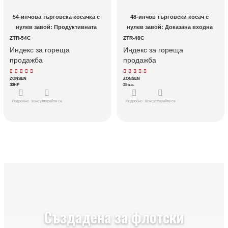
54-инчова търговска косачка с 
48-инчов търговски косач с 
нулев завой: Продуктивната 
нулев завой: Доказана входна 
златна среда за търговски екипи
точка за търговски автопаркове
ZTR-54C
ZTR-48C
Индекс за гореща
Индекс за гореща
продажба
продажба
ZONSEN
ZONSEN
33HP
35 к.с.
Подробно
Консултирайте се
Подробно
Консултирайте се
Създадена за флотски