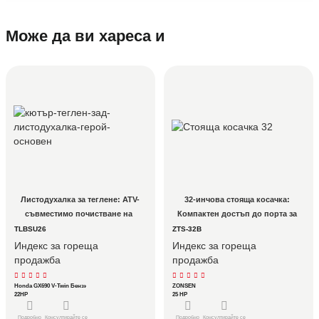
Може да ви хареса и
Листодухалка за теглене: ATV-
32-инчова стояща косачка: 
съвместимо почистване на 
Компактен достъп до порта за 
отломки на големи площи за 
операции с флот в имоти с 
TLBSU26
ZTS-32B
овощни градини, имения и 
порти
Индекс за гореща
Индекс за гореща
пасища
продажба
продажба
Honda GX690 V-Twin Бензин
ZONSEN
22HP
25 HP
Подробно
Консултирайте се
Подробно
Консултирайте се