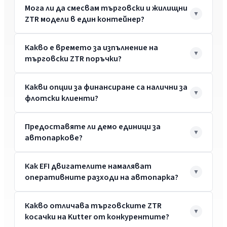
Мога ли да смесвам търговски и жилищни
ZTR модели в един контейнер?
Какво е времето за изпълнение на
търговски ZTR поръчки?
Какви опции за финансиране са налични за
флотски клиенти?
Предоставяте ли демо единици за
автопаркове?
Как EFI двигателите намаляват
оперативните разходи на автопарка?
Какво отличава търговските ZTR
косачки на Kutter от конкурентите?