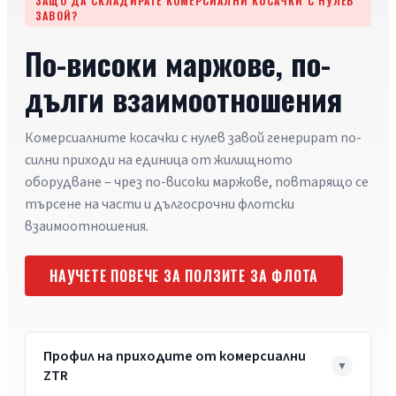
ЗАЩО ДА СКЛАДИРАТЕ КОМЕРСИАЛНИ КОСАЧКИ С НУЛЕВ
ЗАВОЙ?
По-високи маржове, по-
дълги взаимоотношения
Комерсиалните косачки с нулев завой генерират по-
силни приходи на единица от жилищното
оборудване – чрез по-високи маржове, повтарящо се
търсене на части и дългосрочни флотски
взаимоотношения.
НАУЧЕТЕ ПОВЕЧЕ ЗА ПОЛЗИТЕ ЗА ФЛОТА
Профил на приходите от комерсиални
ZTR