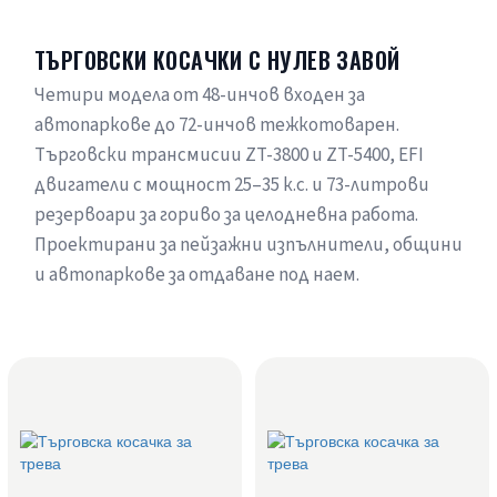
ТЪРГОВСКИ КОСАЧКИ С НУЛЕВ ЗАВОЙ
Четири модела от 48-инчов входен за
автопаркове до 72-инчов тежкотоварен.
Търговски трансмисии ZT-3800 и ZT-5400, EFI
двигатели с мощност 25–35 к.с. и 73-литрови
резервоари за гориво за целодневна работа.
Проектирани за пейзажни изпълнители, общини
и автопаркове за отдаване под наем.