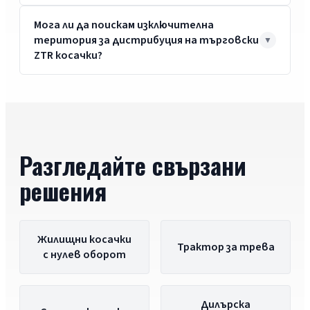
Мога ли да поискам изключителна
територия за дистрибуция на търговски
ZTR косачки?
Разгледайте свързани
решения
Жилищни косачки
Трактор за трева
с нулев оборот
Дилърска