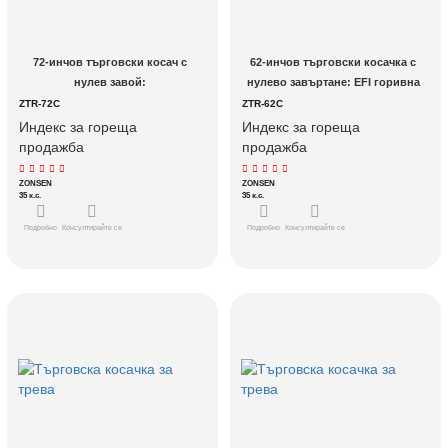
72-инчов търговски косач с 
62-инчов търговски косачка с 
нулев завой: 
нулево завъртане: EFI горивна 
Високопроизводителна флота 
ефективност за операции с 
ZTR-72C
ZTR-62C
за големи площи
големи имоти
Индекс за гореща
Индекс за гореща
продажба
продажба
ZONSEN
ZONSEN
35 к.с.
35 к.с.
Подробно
Консултирайте се
Подробно
Консултирайте се