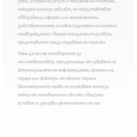
цени, условия на услуги и описания на политики,
показани на този уебсайт, не представляват
обвързващи оферти или ангажименти.
Действителните условия подлежат на писмено
потвърждение с вашия определен търговски
представител преди подаване на поръчка.
Няма да носим отговорност за
несъответствия, произтичащи от забавяне на
актуализацията на информацията, промени на
пазара или фактори от трети страни.
Окончателното право на тълкуване на този
отказ от отговорност и всички свързани
условия се запазва изключително от нас.