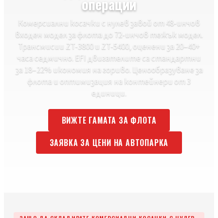
операции
Комерсиални косачки с нулев завой от 48-инчов
входен модел за флота до 72-инчов тежък модел.
Трансмисии ZT-3800 и ZT-5400, оценени за 20–40+
часа седмично. EFI двигателите са стандартни
за 18–22% икономия на гориво. Ценообразуване за
флота и оптимизация на контейнери от 3
единици.
ВИЖТЕ ГАМАТА ЗА ФЛОТА
ЗАЯВКА ЗА ЦЕНИ НА АВТОПАРКА