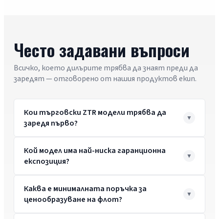
Често задавани въпроси
Всичко, което дилърите трябва да знаят преди да
заредят — отговорено от нашия продуктов екип.
Кои търговски ZTR модели трябва да
заредя първо?
Кой модел има най-ниска гаранционна
експозиция?
Каква е минималната поръчка за
ценообразуване на флот?