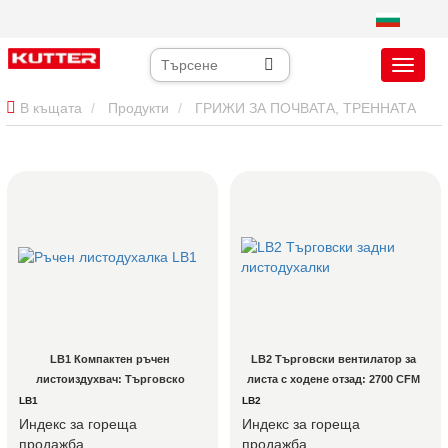
В къщата
Продукти
ГРИЖИ ЗА ПОЧВАТА, ТРЕННАТА
ПОКРИВКА И ТЕРЕНИТЕ
Дъхални машини за листа, които
вървят след вас
LB1 Компактен ръчен 
LB2 Търговски вентилатор за 
листоиздухвач: Търговско 
листа с ходене отзад: 2700 CFM 
почистване за тротоари, имоти 
почистване на отломки за 
LB1
LB2
на асоциации и тесни 
професионалисти
Индекс за гореща
Индекс за гореща
пространства
продажба
продажба