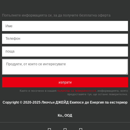
Попълнете информацията си, за да получите безплатна оферта
изпрати
Както е посочено в нашия
политика за поверителност
, информацията, която
предоставяте тук, ще остане поверителна.
Copyright © 2020-2025 Ляочън ДЖЕЙД Екипосе де Енергия па екстериор
Ко., ООД