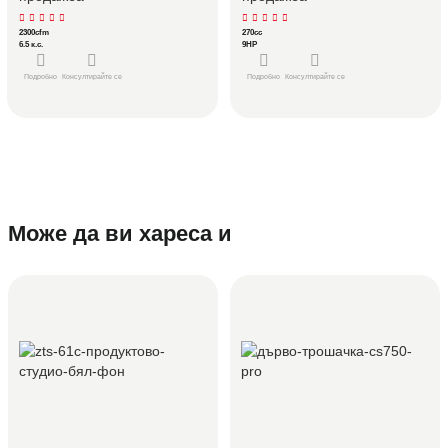
2300cfm
270cc
6.5 к.с.
9HP
Подробно
Консултирайте се
Подробно
Консултирайте се
Може да ви хареса и