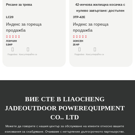
Ресане за трева
42-инчова жилищна косачка с 
нулево завъртане: достъпен 
вход с надеждност на 
LC20
ЗТР-42Е
щампована платформа
Индекс за гореща
Индекс за гореща
продажба
продажба
ЛОНЧИН
ЗОНСЕН
5.5HP
25 HP
Подробно
Консултирайте се
Подробно
Консултирайте се
ВИЕ СТЕ В LIAOCHENG
JADEOUTDOOR POWEREQUIPMENT
CO.. LTD
Можете да говорите с нашия център за обслужване на клиенти относно вашите
изисквания за снабдяване. Очакваме с нетърпение дългосрочното партньорство.