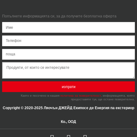
Попълнете информацията си, за да получите безплатна оферта
изпрати
Както е посочено в нашия
политика за поверителност
, информацията, която
предоставяте тук, ще остане поверителна.
Copyright © 2020-2025 Ляочън ДЖЕЙД Екипосе де Енергия па екстериор
Ко., ООД