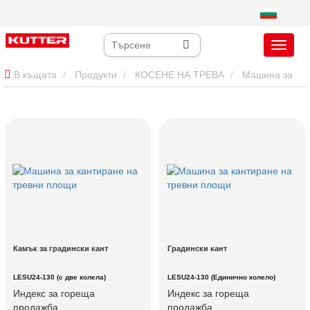
В къщата
Продукти
КОСЕНЕ НА ТРЕВА
Машина за
кантиране на тревни площи
Камък за градински кант
Градински кант
LESU24-130 (с две колела)
LESU24-130 (Единично колело)
Индекс за гореща
Индекс за гореща
продажба
продажба