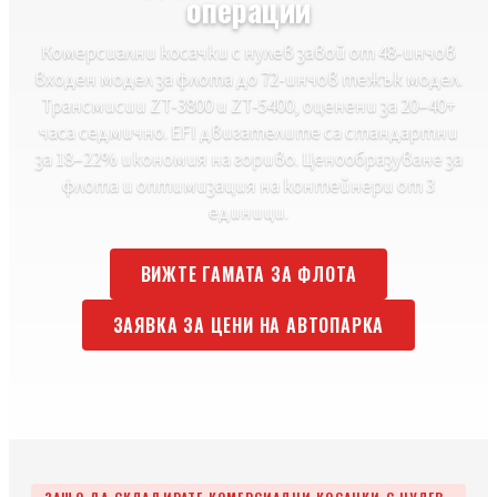
операции
Комерсиални косачки с нулев завой от 48-инчов
входен модел за флота до 72-инчов тежък модел.
Трансмисии ZT-3800 и ZT-5400, оценени за 20–40+
часа седмично. EFI двигателите са стандартни
за 18–22% икономия на гориво. Ценообразуване за
флота и оптимизация на контейнери от 3
единици.
ВИЖТЕ ГАМАТА ЗА ФЛОТА
ЗАЯВКА ЗА ЦЕНИ НА АВТОПАРКА