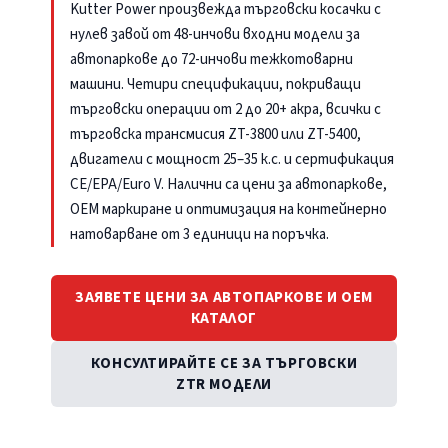
Kutter Power произвежда търговски косачки с
нулев завой от 48-инчови входни модели за
автопаркове до 72-инчови тежкотоварни
машини. Четири спецификации, покриващи
търговски операции от 2 до 20+ акра, всички с
търговска трансмисия ZT-3800 или ZT-5400,
двигатели с мощност 25–35 к.с. и сертификация
CE/EPA/Euro V. Налични са цени за автопаркове,
OEM маркиране и оптимизация на контейнерно
натоварване от 3 единици на поръчка.
ЗАЯВЕТЕ ЦЕНИ ЗА АВТОПАРКОВЕ И OEM
КАТАЛОГ
КОНСУЛТИРАЙТЕ СЕ ЗА ТЪРГОВСКИ
ZTR МОДЕЛИ