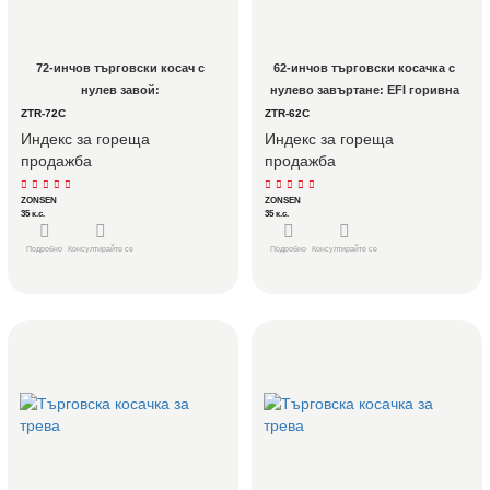
72-инчов търговски косач с 
62-инчов търговски косачка с 
нулев завой: 
нулево завъртане: EFI горивна 
Високопроизводителна флота 
ефективност за операции с 
ZTR-72C
ZTR-62C
за големи площи
големи имоти
Индекс за гореща
Индекс за гореща
продажба
продажба
ZONSEN
ZONSEN
35 к.с.
35 к.с.
Подробно
Консултирайте се
Подробно
Консултирайте се