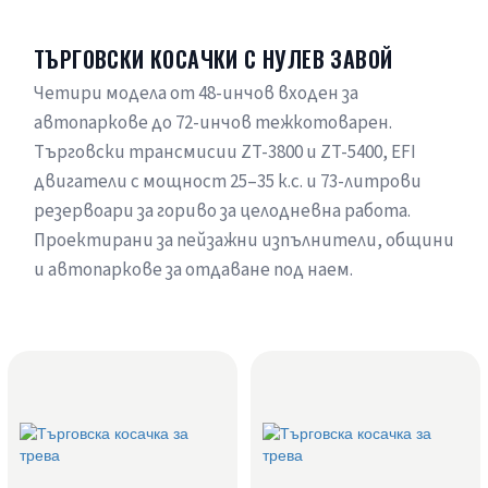
ТЪРГОВСКИ КОСАЧКИ С НУЛЕВ ЗАВОЙ
Четири модела от 48-инчов входен за
автопаркове до 72-инчов тежкотоварен.
Търговски трансмисии ZT-3800 и ZT-5400, EFI
двигатели с мощност 25–35 к.с. и 73-литрови
резервоари за гориво за целодневна работа.
Проектирани за пейзажни изпълнители, общини
и автопаркове за отдаване под наем.