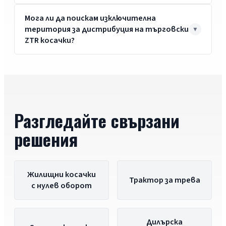
Мога ли да поискам изключителна
територия за дистрибуция на търговски
ZTR косачки?
Разгледайте свързани
решения
Жилищни косачки
Трактор за трева
с нулев оборот
Дилърска