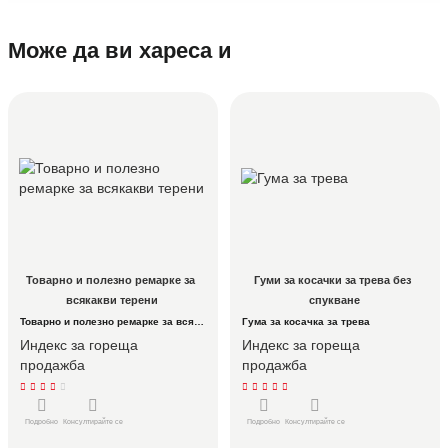
Може да ви хареса и
Товарно и полезно ремарке за 
Гуми за косачки за трева без 
всякакви терени
спукване
Товарно и полезно ремарке за всякакви терени
Гума за косачка за трева
Индекс за гореща
Индекс за гореща
продажба
продажба
Подробно
Консултирайте се
Подробно
Консултирайте се