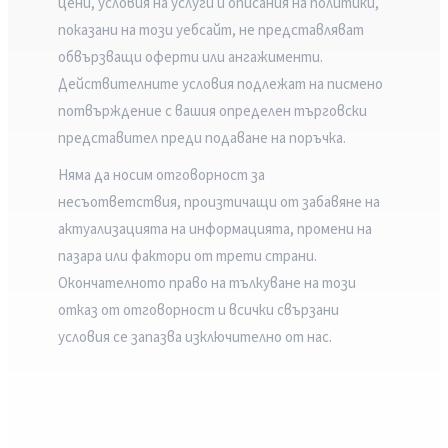
цени, условия на услуги и описания на политики,
показани на този уебсайт, не представляват
обвързващи оферти или ангажименти.
Действителните условия подлежат на писмено
потвърждение с вашия определен търговски
представител преди подаване на поръчка.
Няма да носим отговорност за
несъответствия, произтичащи от забавяне на
актуализацията на информацията, промени на
пазара или фактори от трети страни.
Окончателното право на тълкуване на този
отказ от отговорност и всички свързани
условия се запазва изключително от нас.