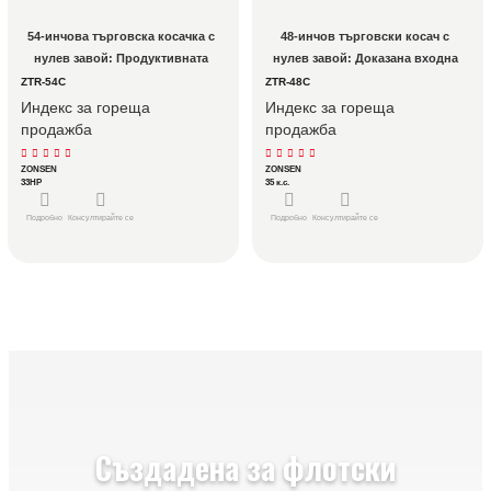
54-инчова търговска косачка с 
48-инчов търговски косач с 
нулев завой: Продуктивната 
нулев завой: Доказана входна 
златна среда за търговски екипи
точка за търговски автопаркове
ZTR-54C
ZTR-48C
Индекс за гореща
Индекс за гореща
продажба
продажба
ZONSEN
ZONSEN
33HP
35 к.с.
Подробно
Консултирайте се
Подробно
Консултирайте се
Създадена за флотски