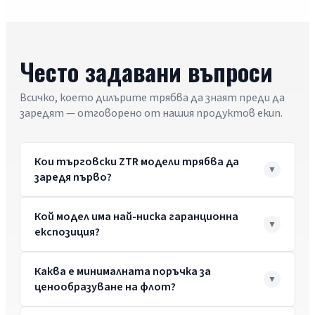
Често задавани въпроси
Всичко, което дилърите трябва да знаят преди да
заредят — отговорено от нашия продуктов екип.
Кои търговски ZTR модели трябва да
заредя първо?
Кой модел има най-ниска гаранционна
експозиция?
Каква е минималната поръчка за
ценообразуване на флот?