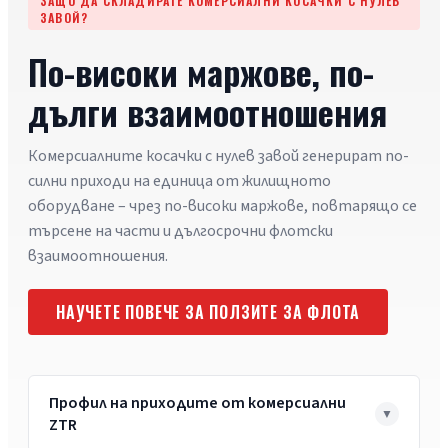
ЗАЩО ДА СКЛАДИРАТЕ КОМЕРСИАЛНИ КОСАЧКИ С НУЛЕВ
ЗАВОЙ?
По-високи маржове, по-
дълги взаимоотношения
Комерсиалните косачки с нулев завой генерират по-
силни приходи на единица от жилищното
оборудване – чрез по-високи маржове, повтарящо се
търсене на части и дългосрочни флотски
взаимоотношения.
НАУЧЕТЕ ПОВЕЧЕ ЗА ПОЛЗИТЕ ЗА ФЛОТА
Профил на приходите от комерсиални
ZTR