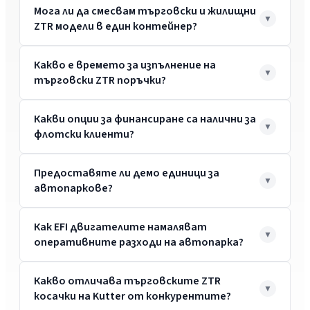
Мога ли да смесвам търговски и жилищни
ZTR модели в един контейнер?
Какво е времето за изпълнение на
търговски ZTR поръчки?
Какви опции за финансиране са налични за
флотски клиенти?
Предоставяте ли демо единици за
автопаркове?
Как EFI двигателите намаляват
оперативните разходи на автопарка?
Какво отличава търговските ZTR
косачки на Kutter от конкурентите?