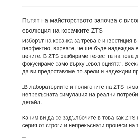
Пътят на майсторството започва с висо
еволюция на косачките ZTS
Изборът на косачка за трева е инвестиция в
перфектно, вярвате, че ще бъде надеждна в
цените. В ZTS разбираме тежестта на това д
фокусираме само върху „еволюцията“. Всеки
да ви предоставяме по-зрели и надеждни пр
„В лабораториите и полигоните на ZTS няма
непрекъсната симулация на реални потреби
детайл.
Каним ви да се задълбочите в това как ZTS
серия от строги и непрекъснати процеси на 