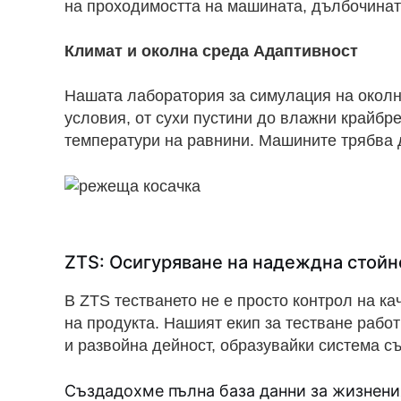
на проходимостта на машината, дълбочинат
Климат и околна среда Адаптивност
Нашата лаборатория за симулация на околн
условия, от сухи пустини до влажни крайбре
температури на равнини. Машините трябва д
ZTS: Осигуряване на надеждна стойн
В ZTS тестването не е просто контрол на ка
на продукта. Нашият екип за тестване рабо
и развойна дейност, образувайки система с
Създадохме пълна база данни за жизнения