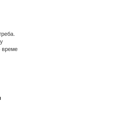
треба.
у
о време
я