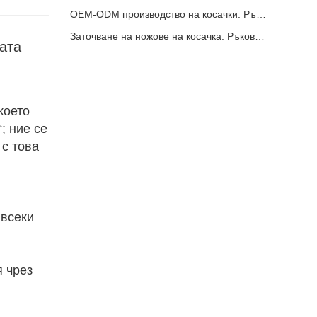
OEM-ODM производство на косачки: Ръководство за партньор
Заточване на ножове на косачка: Ръководство за рязане с нулев завой
ата
което
; ние се
 с това
 всеки
я чрез