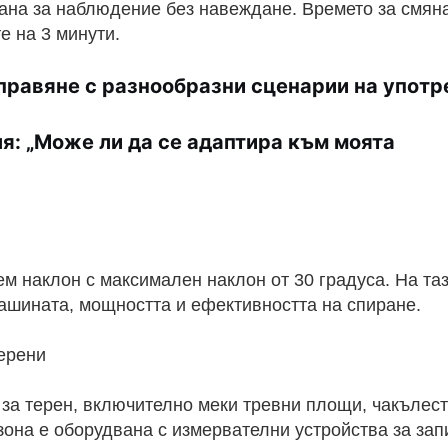
рана за наблюдение без навеждане. Времето за смян
е на 3 минути.
правяне с разнообразни сценарии на употр
я: „Може ли да се адаптира към моята
м наклон с максимален наклон от 30 градуса. На та
ашината, мощността и ефективността на спиране.
ерени
за терен, включително меки тревни площи, чакълес
 зона е оборудвана с измервателни устройства за за