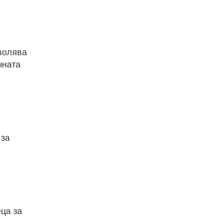
волява
чната
 за
ца за