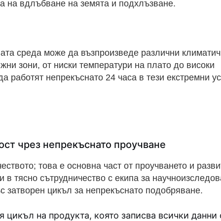
а на вдлъбване на земята и подхлъзване.
ата среда може да възпроизведе различни климати
жни зони, от ниски температури на плато до високи
а работят непрекъснато 24 часа в тези екстремни у
ост чрез непрекъснато проучване
чеството; това е основна част от проучването и разв
ти в тясно сътрудничество с екипа за научноизследо
ъс затворен цикъл за непрекъснато подобряване.
 цикъл на продукта, която записва всички данни 