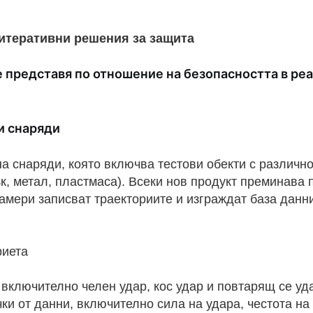
 итеративни решения за защита
е представя по отношение на безопасността в ре
и снаряди
а снаряди, която включва тестови обекти с различно
ък, метал, пластмаса). Всеки нов продукт преминава 
камери записват траекториите и изграждат база данн
риета
включително челен удар, кос удар и повтарящ се уд
ки от данни, включително сила на удара, честота на