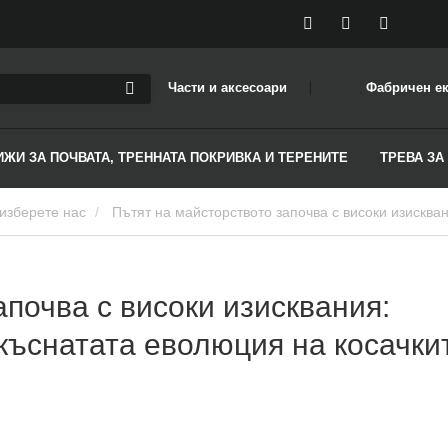
Части и аксесоари
Фабричен е
ИЖИ ЗА ПОЧВАТА, ТРЕННАТА ПОКРИВКА И ТЕРЕНИТЕ
ТРЕВА ЗА
изберете нас
Пътят на майсторството започва с високи изисквания: Реалните тестове и непрекъснатата еволюция на
почва с високи изисквания:
къснатата еволюция на косачки