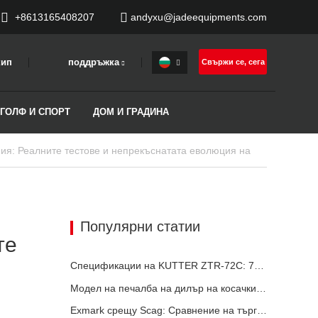
+8613165408207
andyxu@jadeequipments.com
кип
поддръжка
Свържи се, сега
 ГОЛФ И СПОРТ
ДОМ И ГРАДИНА
Популярни статии
те
Спецификации на KUTTER ZTR-72C: 72-инчова платформа, 35HP EFI и задвижване ZT-5400
Модел на печалба на дилър на косачки с нулев завой: Маржове и калкулатор за ROI
Exmark срещу Scag: Сравнение на търговски косачки с нулево завъртане