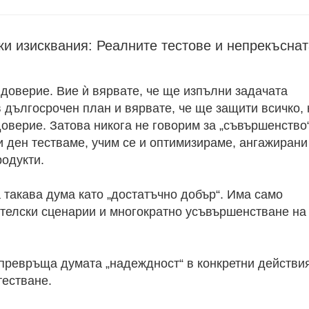
ки изисквания: Реалните тестове и непрекъснат
 доверие. Вие ѝ вярвате, че ще изпълни задачата
 дългосрочен план и вярвате, че ще защити всичко, 
оверие. Затова никога не говорим за „съвършенство“
 ден тестваме, учим се и оптимизираме, ангажирани
одукти.
 такава дума като „достатъчно добър“. Има само
телски сценарии и многократно усъвършенстване на
 превръща думата „надеждност“ в конкретни действи
тестване.