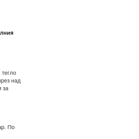
алния
 тегло
през над
и за
ар. По