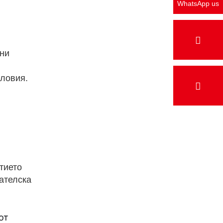
WhatsApp us
чни
словия.
итието
вателска
от