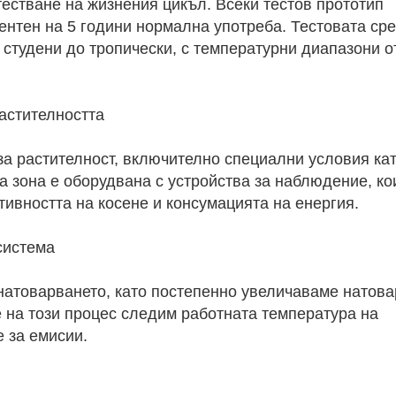
естване на жизнения цикъл. Всеки тестов прототип
ентен на 5 години нормална употреба. Тестовата ср
 студени до тропически, с температурни диапазони о
астителността
за растителност, включително специални условия ка
а зона е оборудвана с устройства за наблюдение, ко
ивността на косене и консумацията на енергия.
система
натоварването, като постепенно увеличаваме натов
 на този процес следим работната температура на
е за емисии.