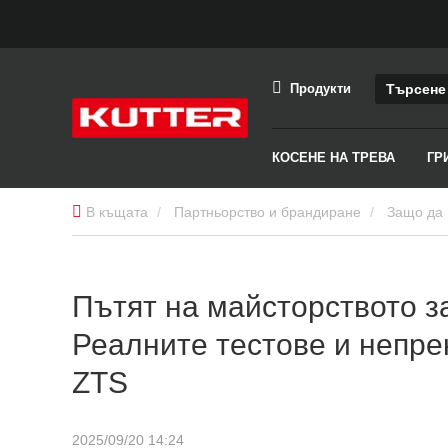
Продукти
КОСЕНЕ НА ТРЕВА
ГР
В къщата
Партньорство и брандиране
Защо да 
косачките ZTS
Пътят на майсторството за
Реалните тестове и непре
ZTS
2025/09/20 14:24