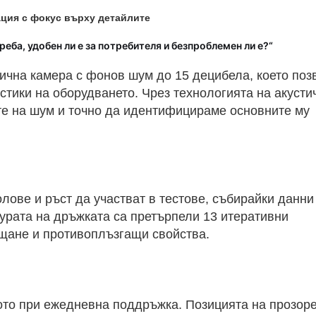
ция с фокус върху детайлите
реба, удобен ли е за потребителя и безпроблемен ли е?“
ична камера с фонов шум до 15 децибела, което поз
тики на оборудването. Чрез технологията на акусти
е на шум и точно да идентифицираме основните му
лове и ръст да участват в тестове, събирайки данни
турата на дръжката са претърпели 13 итеративни
ащане и противоплъзгащи свойства.
то при ежедневна поддръжка. Позицията на прозоре