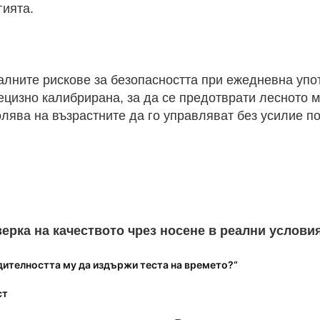
гията.
ните рискове за безопасността при ежедневна упо
ецизно калибрирана, за да се предотврати лесното м
лява на възрастните да го управляват без усилие п
рка на качеството чрез носене в реални услови
дителността му да издържи теста на времето?“
ст