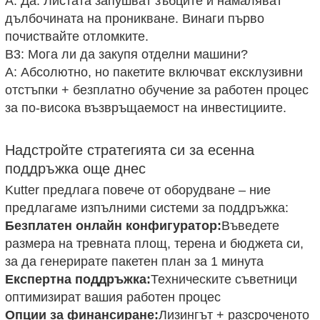
A: Да. Листата запушват зъбците и намаляват
дълбочината на проникване. Винаги първо
почиствайте отломките.
В3: Мога ли да закупя отделни машини?
A: Абсолютно, но пакетите включват ексклузивни
отстъпки + безплатно обучение за работен процес
за по-висока възвръщаемост на инвестициите.
Надстройте стратегията си за есенна
поддръжка още днес
Kutter предлага повече от оборудване – ние
предлагаме изпълними системи за поддръжка:
Безплатен онлайн конфигуратор:
Въведете
размера на тревната площ, терена и бюджета си,
за да генерирате пакетен план за 1 минута
Експертна поддръжка:
Техническите съветници
оптимизират вашия работен процес
Опции за финансиране:
Лизингът + разсроченото