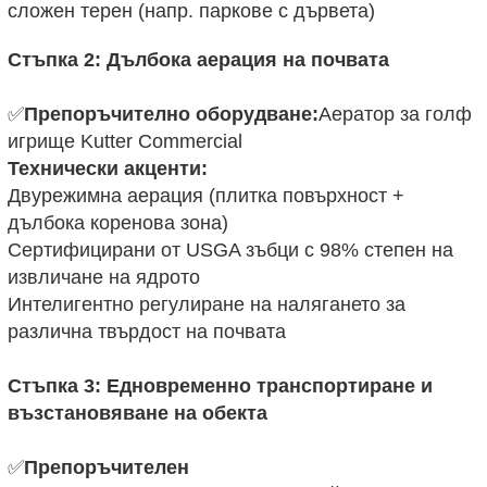
сложен терен (напр. паркове с дървета)
Стъпка 2: Дълбока аерация на почвата
✅
Препоръчително оборудване:
Аератор за голф
игрище Kutter Commercial
Технически акценти:
Двурежимна аерация (плитка повърхност +
дълбока коренова зона)
Сертифицирани от USGA зъбци с 98% степен на
извличане на ядрото
Интелигентно регулиране на налягането за
различна твърдост на почвата
Стъпка 3: Едновременно транспортиране и
възстановяване на обекта
✅
Препоръчителен