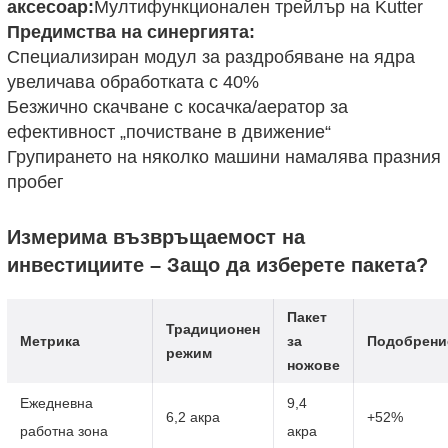
аксесоар:
Мултифункционален трейлър на Kutter
Предимства на синергията:
Специализиран модул за раздробяване на ядра
увеличава обработката с 40%
Безжично скачване с косачка/аератор за
ефективност „почистване в движение“
Групирането на няколко машини намалява празния
пробег
Измерима възвръщаемост на
инвестициите – Защо да изберете пакета?
Пакет
Традиционен
Метрика
за
Подобрени
режим
ножове
Ежедневна
9,4
6,2 акра
+52%
работна зона
акра