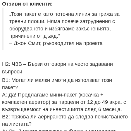
Отзиви от клиенти:
„Този ​​пакет е като поточна линия за грижа за
тревни площи. Няма повече затруднения с
оборудването и избягваме закъсненията,
причинени от дъжд.“
– Джон Смит, ръководител на проекта
H2: ЧЗВ – Бързи отговори на често задавани
въпроси
В1: Могат ли малки имоти да използват този
пакет?
A: Да! Предлагаме мини-пакет (косачка +
компактен аератор) за парцели от 12 до 49 акра, с
възвръщаемост на инвестицията след 6 месеца.
В2: Трябва ли аерирането да следва почистването
на листата?