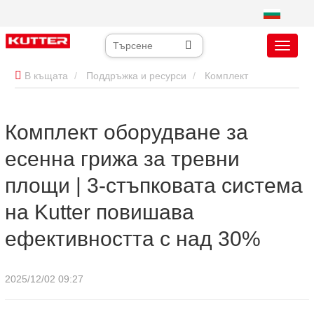
В къщата
Поддръжка и ресурси
Комплект
оборудване за есенна грижа за тревни площи | 3-стъпковата
Комплект оборудване за
система на Kutter повишава ефективността с над 30%
есенна грижа за тревни
площи | 3-стъпковата система
на Kutter повишава
ефективността с над 30%
2025/12/02 09:27