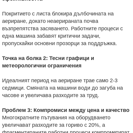
Покритието с листа блокира дълбочината на
аериране, докато неаерираната почва
възпрепятства засяването. Работните процеси с
една машина забавят критични задачи,
пропускайки основни прозорци за поддръжка.
Точка на болка 2: Тесни графици и
метеорологични ограничения
Идеалният период на аериране трае само 2-3
седмици. Смяната на машини води до загуба на
часове и увеличава разходите за труд.
Проблем 3: Компромиси между цена и качество
Многократните пътувания на оборудването
увеличават разходите за гориво с 20%, а
фрагментираните работни процеси компрометират