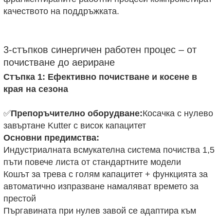
качеството на поддръжката.
3-стъпков синергичен работен процес – от
почистване до аериране
Стъпка 1: Ефективно почистване и косене в
края на сезона
✅
Препоръчително оборудване:
Косачка с нулево
завъртане Kutter с висок капацитет
Основни предимства:
Индустриалната всмукателна система почиства 1,5
пъти повече листа от стандартните модели
Кошът за трева с голям капацитет + функцията за
автоматично изпразване намаляват времето за
престой
Пъргавината при нулев завой се адаптира към