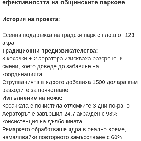
ефективността на общинските паркове
История на проекта:
Есенна поддръжка на градски парк с площ от 123
акра
Традиционни предизвикателства:
3 косачки + 2 аератора изискваха разсрочени
смени, което доведе до забавяне на
координацията
Струпванията в ядрото добавиха 1500 долара към
разходите за почистване
Изпълнение на ножа:
Косачката е почистила отломките 3 дни по-рано
Аераторът е завършил 24,7 акра/ден с 98%
консистенция на дълбочината
Ремаркето обработваше ядра в реално време,
намалявайки повторното замърсяване с 60%