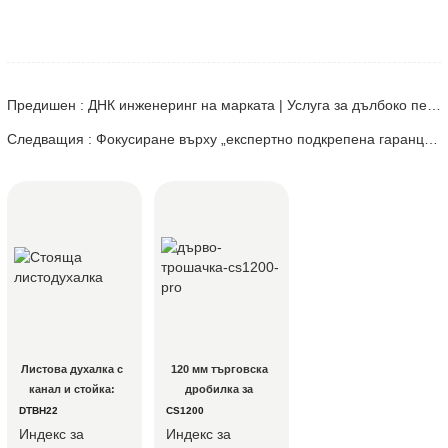
Предишен : ДНК инженеринг на марката | Услуга за дълбоко персонализиране на лого от индустриален клас - Kutter
Следващия : Фокусиране върху „експертно подкрепена гаранция“
Листова духалка с 
120 мм търговска 
канал и стойка: 
дробилка за 
6000 CFM прецизен 
дървесина за 
DTBH22
CS1200
въздушен поток с 
фирми за 
Индекс за
Индекс за