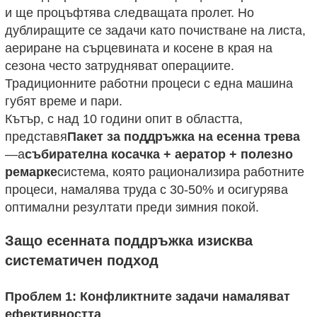
и ще процъфтява следващата пролет. Но
дублиращите се задачи като почистване на листа,
аериране на сърцевината и косене в края на
сезона често затрудняват операциите.
Традиционните работни процеси с една машина
губят време и пари.
Кътър, с над 10 години опит в областта,
представя
Пакет за поддръжка на есенна трева
—а
събирателна косачка + аератор + полезно
ремарке
система, която рационализира работните
процеси, намалява труда с 30-50% и осигурява
оптимални резултати преди зимния покой.
Защо есенната поддръжка изисква
систематичен подход
Проблем 1: Конфликтните задачи намаляват
ефективността