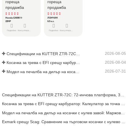
360° насочено 
обслужване на 
гореща
гореща
управление
дървета, 
продажба
продажба
общински 
операции и тежки 
Honda GX690 V-Twin Бензин
ЛОНЧИН
22HP
6.5 к.с.
ландшафтни 
изпълнители
Подробно
Консултирайте се
Подробно
Консултирайте се
2026-08-05
Спецификации на KUTTER ZTR-72C: 72-инчова платформа, 35HP EFI и задвижване ZT-5400
2026-08-04
Косачка за трева с EFI срещу карбуратор: Калкулатор за точка на рентабилност за автопаркове
2026-07-31
Модел на печалба на дилър на косачки с нулев завой: Маржове и калкулатор за ROI
Спецификации на KUTTER ZTR-72C: 72-инчова платформа, 35HP EFI и задвижване ZT-5400
Косачка за трева с EFI срещу карбуратор: Калкулатор за точка на рентабилност за автопаркове
Модел на печалба на дилър на косачки с нулев завой: Маржове и калкулатор за ROI
Exmark срещу Scag: Сравнение на търговски косачки с нулево завъртане