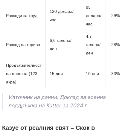
85
120 долара/
Разходи за труд
долара/
-29%
час
час
4,7
6,6 галона/
Разход на гориво
галона/
-28%
ден
ден
Продължителност
на проекта (123
15 дни
10 дни
-33%
акра)
Източник на данни: Доклад за есенна 
поддръжка на Kutter за 2024 г.
Казус от реалния свят – Скок в