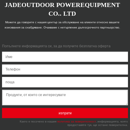
JADEOUTDOOR POWEREQUIPMENT
CO.. LTD
Можете да говорите с нашия център за обслужване на клиенти относно вашите
изисквания за снабдяване. Очакваме с нетърпение дългосрочното партньорство.
Попълнете информацията си, за да получите безплатна оферта
изпрати
Както е посочено в нашия
политика за поверителност
, информацията, която
предоставяте тук, ще остане поверителна.