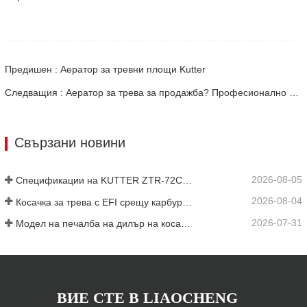
Предишен : Аератор за тревни площи Kutter
Следващия : Аератор за трева за продажба? Професионално обслужване или възможност за дилър? Пълното ръководство (2026 г.)
Свързани новини
2026-08-05
Спецификации на KUTTER ZTR-72C: 72-инчова платформа, 35HP EFI и задвижване ZT-5400
2026-08-04
Косачка за трева с EFI срещу карбуратор: Калкулатор за точка на рентабилност за автопаркове
2026-07-31
Модел на печалба на дилър на косачки с нулев завой: Маржове и калкулатор за ROI
ВИЕ СТЕ В LIAOCHENG