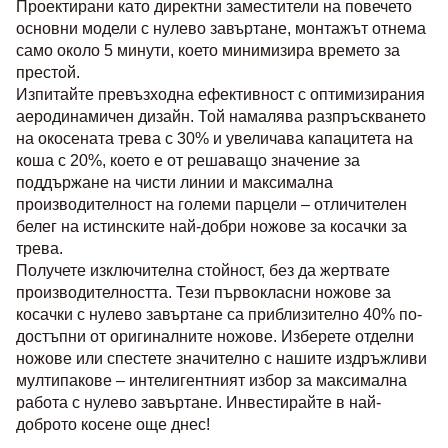
Проектирани като директни заместители на повечето 
основни модели с нулево завъртане, монтажът отнема 
само около 5 минути, което минимизира времето за 
престой.
Изпитайте превъзходна ефективност с оптимизирания 
аеродинамичен дизайн. Той намалява разпръскването 
на окосената трева с 30% и увеличава капацитета на 
коша с 20%, което е от решаващо значение за 
поддържане на чисти линии и максимална 
производителност на големи парцели – отличителен 
белег на истинските най-добри ножове за косачки за 
трева.
Получете изключителна стойност, без да жертвате 
производителността. Тези първокласни ножове за 
косачки с нулево завъртане са приблизително 40% по-
достъпни от оригиналните ножове. Изберете отделни 
ножове или спестете значително с нашите издръжливи 
мултипакове – интелигентният избор за максимална 
работа с нулево завъртане. Инвестирайте в най-
доброто косене още днес!