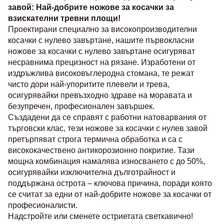
завой: Най-добрите ножове за косачки за 
взискателни тревни площи!
Проектирани специално за високопроизводителни 
косачки с нулево завъртане, нашите първокласни 
ножове за косачки с нулево завъртане осигуряват 
несравнима прецизност на рязане. Изработени от 
издръжлива високовъглеродна стомана, те режат 
чисто дори най-упоритите плевели и трева, 
осигурявайки превъзходно здраве на моравата и 
безупречен, професионален завършек.
Създадени да се справят с работни натоварвания от 
търговски клас, тези ножове за косачки с нулев завой 
претърпяват строга термична обработка и са с 
висококачествено антикорозионно покритие. Тази 
мощна комбинация намалява износването с до 50%, 
осигурявайки изключителна дълготрайност и 
поддържана острота – ключова причина, поради която 
се считат за едни от най-добрите ножове за косачки от 
професионалисти.
Надстройте или сменете остриетата светкавично! 