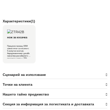
Характеристики(1)
нож за косачка
Прецизно пасващ OEM
заместител за косачки с
5-минутен монтаж;
Аеродинамичният дизайн
намалява разсейването на
окосената трева с 30%,
постигайки 60% от OEM
производителността на
цена.
Сценарий на използване
Точки на клиента
Нашето тайно предимство
Секция за информация за логистиката и доставката