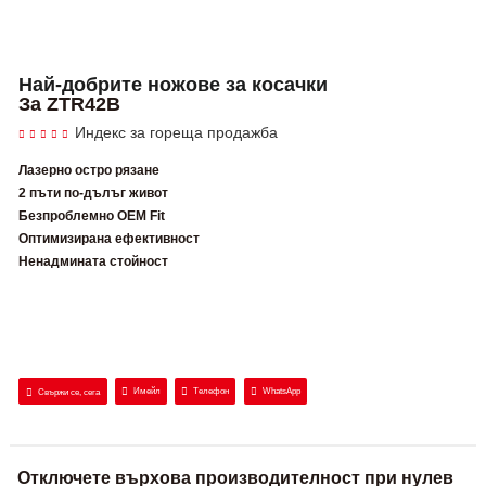
Най-добрите ножове за косачки
За ZTR42B
Индекс за гореща продажба
Лазерно остро рязане
2 пъти по-дълъг живот
Безпроблемно OEM Fit
Оптимизирана ефективност
Ненадмината стойност
Имейл
Телефон
WhatsApp
Свържи се, сега
Отключете върхова производителност при нулев 