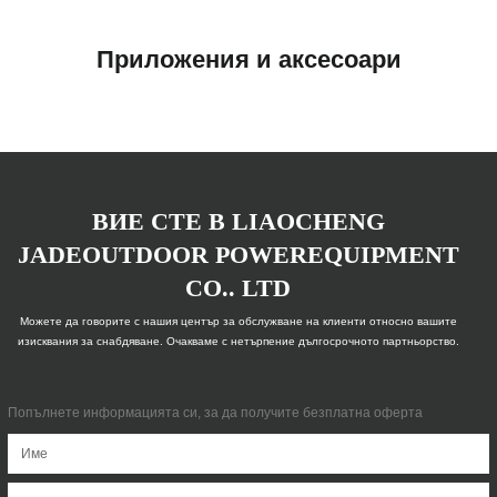
Приложения и аксесоари
ВИЕ СТЕ В LIAOCHENG
JADEOUTDOOR POWEREQUIPMENT
CO.. LTD
Можете да говорите с нашия център за обслужване на клиенти относно вашите
изисквания за снабдяване. Очакваме с нетърпение дългосрочното партньорство.
Попълнете информацията си, за да получите безплатна оферта