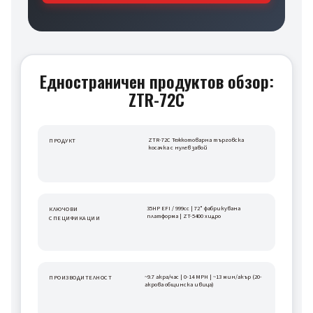
Едностраничен продуктов обзор:
ZTR-72C
ZTR-72C Тежкотоварна търговска 
ПРОДУКТ
косачка с нулев завой
35HP EFI / 999cc | 72" фабрикувана 
КЛЮЧОВИ 
платформа | ZT-5400 хидро
СПЕЦИФИКАЦИИ
~9.7 акра/час | 0-14 MPH | ~13 мин/акър (20-
ПРОИЗВОДИТЕЛНОСТ
акрова общинска ивица)