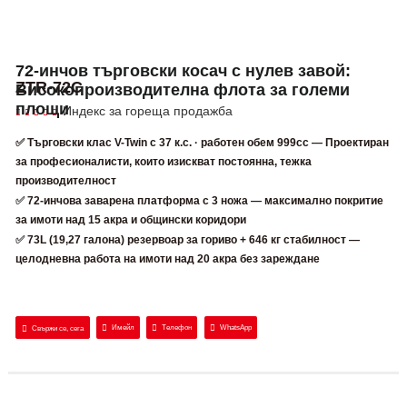
72-инчов търговски косач с нулев завой:
ZTR-72C
Високопроизводителна флота за големи
площи
Индекс за гореща продажба
✅ Търговски клас V-Twin с 37 к.с. · работен обем 999cc — Проектиран
за професионалисти, които изискват постоянна, тежка
производителност
✅
72-инчова заварена платформа с 3 ножа — максимално покритие
за имоти над 15 акра и общински коридори
✅
73L (19,27 галона) резервоар за гориво + 646 кг стабилност —
целодневна работа на имоти над 20 акра без зареждане
Имейл
Телефон
WhatsApp
Свържи се, сега