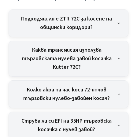
Подходящ ли е ZTR-72C за косене на
общински коридори?
Каква трансмисия използва
търговската нулева завой косачка
Kutter 72C?
Колко акра на час коси 72-инчов
търговски нулево-завойен косач?
Струва ли си EFI на 35HP търговска
косачка с нулев завой?