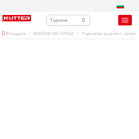
В къщата
КОСЕНЕ НА ТРЕВА
Търговски косачки с нулев
завой
72-инчов търговски косач с нулев завой:
Високопроизводителна флота за големи площи