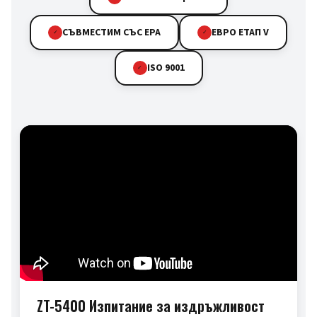
СЪВМЕСТИМ СЪС EPA
ЕВРО ЕТАП V
✓
✓
ISO 9001
✓
ZT-5400 Изпитание за издръжливост