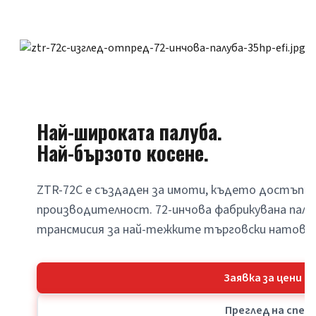
Най-широката палуба.
Най-бързото косене.
ZTR-72C е създаден за имоти, където достъпът
производителност. 72-инчова фабрикувана палуба
трансмисия за най-тежките търговски натовар
Заявка за цени 
Преглед на спе