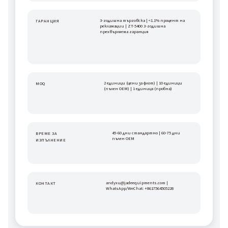
3-годишна търговска | <1.1% процент на 
ГАРАНЦИЯ
рекламации | ZT-5400 3-годишна 
прехвърляема гаранция
2 единици (цени за флот) | 10 единици 
MOQ
(пълен OEM) | 1 единица (пробна)
45-60 дни стандартно | 60-75 дни 
ВРЕМЕ ЗА 
пълен OEM
ИЗПЪЛНЕНИЕ
andyxu@jadeequipments.com | 
КОНТАКТ
WhatsApp/WeChat: +8617564505228