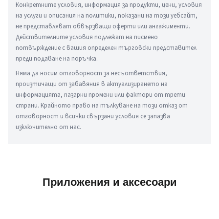
Конкретните условия, информация за продукти, цени, условия 
на услуги и описания на политики, показани на този уебсайт, 
не представляват обвързващи оферти или ангажименти. 
Действителните условия подлежат на писмено 
потвърждение с вашия определен търговски представител 
преди подаване на поръчка.
Няма да носим отговорност за несъответствия, 
произтичащи от забавяния в актуализирането на 
информацията, пазарни промени или фактори от трети 
страни. Крайното право на тълкуване на този отказ от 
отговорност и всички свързани условия се запазва 
изключително от нас.
Приложения и аксесоари