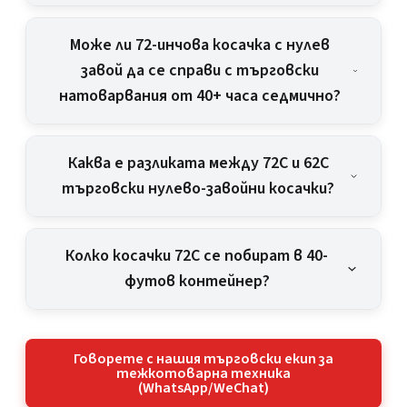
Може ли 72-инчова косачка с нулев
завой да се справи с търговски
натоварвания от 40+ часа седмично?
Каква е разликата между 72C и 62C
търговски нулево-завойни косачки?
Колко косачки 72C се побират в 40-
футов контейнер?
Говорете с нашия търговски екип за
тежкотоварна техника
(WhatsApp/WeChat)