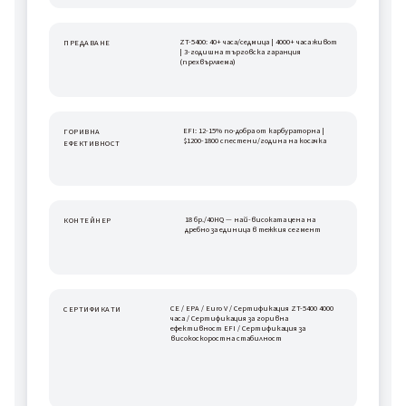
ZT-5400: 40+ часа/седмица | 4000+ часа живот 
ПРЕДАВАНЕ
| 3-годишна търговска гаранция 
(прехвърляема)
EFI: 12-15% по-добра от карбураторна | 
ГОРИВНА 
$1200-1800 спестени/година на косачка
ЕФЕКТИВНОСТ
18 бр./40HQ — най-високата цена на 
КОНТЕЙНЕР
дребно за единица в тежкия сегмент
CE / EPA / Euro V / Сертификация ZT-5400 4000 
СЕРТИФИКАТИ
часа / Сертификация за горивна 
ефективност EFI / Сертификация за 
високоскоростна стабилност