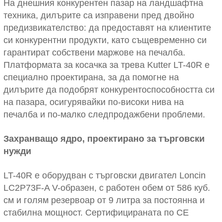
На днешния конкурентен пазар на ландшафтна
техника, дилърите са изправени пред двойно
предизвикателство: да предоставят на клиентите
си конкурентни продукти, като същевременно си
гарантират собствени маржове на печалба.
Платформата за косачка за трева Kutter LT-40R е
специално проектирана, за да помогне на
дилърите да подобрят конкурентоспособността си
на пазара, осигурявайки по-високи нива на
печалба и по-малко следпродажбени проблеми.
Захранващо ядро, проектирано за търговски
нужди
LT-40R е оборудван с търговски двигател Loncin
LC2P73F-A V-образен, с работен обем от 586 куб.
см и голям резервоар от 9 литра за постоянна и
стабилна мощност. Сертифицираната по CE