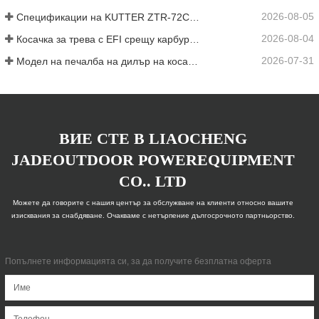
2026-08-05
Спецификации на KUTTER ZTR-72C: 72-инчова платформа, 35HP EFI и задвижване ZT-5400
2026-08-04
Косачка за трева с EFI срещу карбуратор: Калкулатор за точка на рентабилност за автопаркове
2026-07-31
Модел на печалба на дилър на косачки с нулев завой: Маржове и калкулатор за ROI
ВИЕ СТЕ В LIAOCHENG
JADEOUTDOOR POWEREQUIPMENT
CO.. LTD
Можете да говорите с нашия център за обслужване на клиенти относно вашите
изисквания за снабдяване. Очакваме с нетърпение дългосрочното партньорство.
Попълнете информацията си, за да получите безплатна оферта