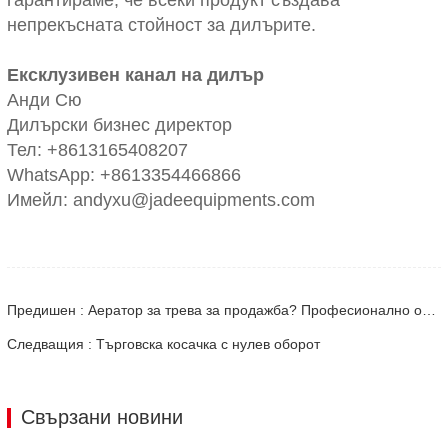
непрекъсната стойност за дилърите.
Ексклузивен канал на дилър
Анди Сю
Дилърски бизнес директор
Тел: +8613165408207
WhatsApp: +8613354466866
Имейл: andyxu@jadeequipments.com
Предишен : Аератор за трева за продажба? Професионално обслужване или възможност за дилър? Пълното ръководство (2026 г.)
Следващия : Търговска косачка с нулев оборот
Свързани новини