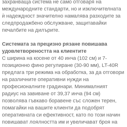
захранваща система не само отговаря на
международните стандарти, но и изключителната
ѝ надеждност значително намалява разходите за
следпродажбено обслужване, защитавайки
печалбите на дилърите.
Системата за прецизно рязане повишава
удовлетвореността на клиентите
С ширина на косене от 40 инча (102 см) и 7-
позиционно фино регулиране (30-90 мм), LT-40R
предлага три режима на обработка, за да отговори
на различните оперативни нужди на
професионалните градинари. Минималният
радиус на завиване от 39,37 инча (94 см)
позволява гъвкаво боравене със сложен терен,
помагайки на вашите клиенти да подобрят
оперативната си ефективност, като по този начин
повишават лоялността им и увеличават броя на