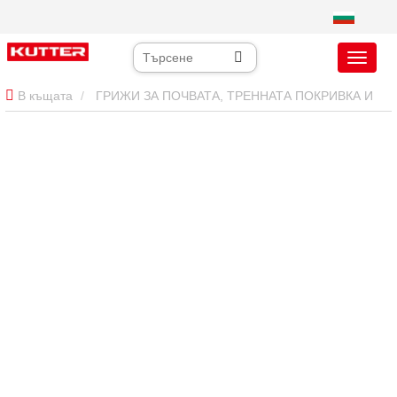
В къщата
ГРИЖИ ЗА ПОЧВАТА, ТРЕННАТА ПОКРИВКА И
ТЕРЕНИТЕ
аератор за трева
26-инчов търговски аератор
за тревни площи: високопроизводителна аерация за
професионални изпълнители