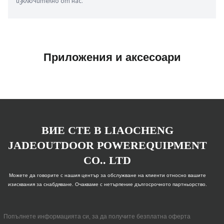
изключително от нас.
Приложения и аксесоари
ВИЕ СТЕ В LIAOCHENG
JADEOUTDOOR POWEREQUIPMENT
CO.. LTD
Можете да говорите с нашия център за обслужване на клиенти относно вашите
изисквания за снабдяване. Очакваме с нетърпение дългосрочното партньорство.
Попълнете информацията си, за да получите безплатна оферта