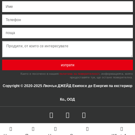
изпрати
Както е посочено в нашия
политика за поверителност
, информацията, която
предоставяте тук, ще остане поверителна.
Copyright © 2020-2025 Ляочън ДЖЕЙД Екипосе де Енергия па екстериор
Ко., ООД