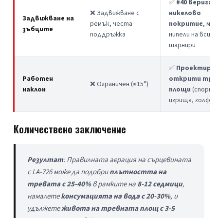
✅
#40 верига с
❌ Задвижване с
никелово
Задвижване на
ремък, честа
покритие
, ма
зъбците
поддръжка
нипели на всичк
шарнири
✅
Проектиран
Работен
открити тре
❌ Ограничен (≤15°)
наклон
площи
(спортн
игрища, голф и
Количествено заключение
Резултат
: Правилната аерация на сърцевината 
с LA-726 може да подобри 
плътността на 
тревата с 25-40%
 в рамките на 
8-12 седмици
, 
намалете 
консумацията на вода с 20-30%
, и 
удължете 
живота на тревната площ с 3-5 