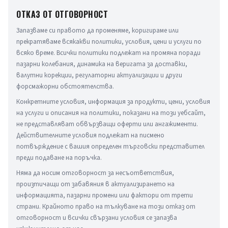
ОТКАЗ ОТ ОТГОВОРНОСТ
Запазваме си правото да променяме, коригираме или 
прекратяваме всякакви политики, условия, цени и услуги по 
всяко време. Всички политики подлежат на промяна поради 
пазарни колебания, динамика на веригата за доставки, 
валутни корекции, регулаторни актуализации и други 
форсмажорни обстоятелства.
Конкретните условия, информация за продукти, цени, условия 
на услуги и описания на политики, показани на този уебсайт, 
не представляват обвързващи оферти или ангажименти. 
Действителните условия подлежат на писмено 
потвърждение с вашия определен търговски представител 
преди подаване на поръчка.
Няма да носим отговорност за несъответствия, 
произтичащи от забавяния в актуализирането на 
информацията, пазарни промени или фактори от трети 
страни. Крайното право на тълкуване на този отказ от 
отговорност и всички свързани условия се запазва 