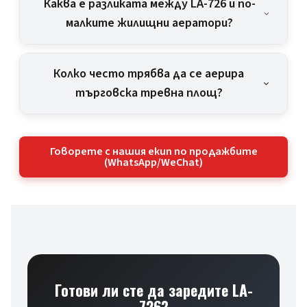
Каква е разликата между LA-726 и по-
малките жилищни аератори?
Колко често трябва да се аерира
търговска тревна площ?
Говорете с нашия екип по продажбите
(WhatsApp/WeChat)
Готови ли сте да заредите LA-
726?