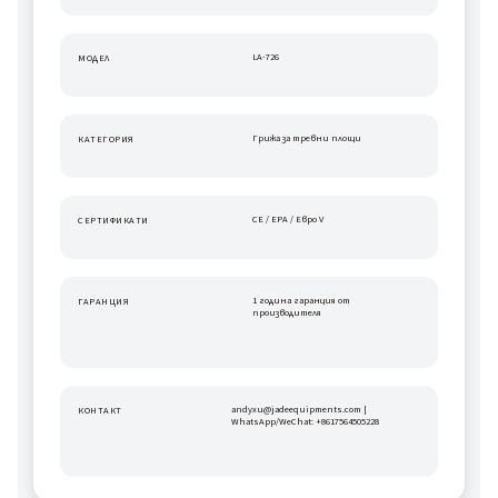
LA-726
МОДЕЛ
Грижа за тревни площи
КАТЕГОРИЯ
CE / EPA / Евро V
СЕРТИФИКАТИ
1 година гаранция от 
ГАРАНЦИЯ
производителя
andyxu@jadeequipments.com | 
КОНТАКТ
WhatsApp/WeChat: +8617564505228