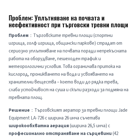
Проблем: Уплътняване на почвата и
неефективност при търговски тревни площи
Проблем
：Търговските тревни площи (спортни 
игрища, голф игрища, общински паркове) страдат от 
сериозно уплътняване на почвата поради непрекъсната 
работа на оборудване, пешеходен трафик и 
метеорологични условия. Това ограничава притока на 
кислород, проникването на вода и усвояването на 
хранителни вещества – което води до рядка трева, 
слаба устойчивост на суша и скъпи разходи за подмяна на 
тревната площ.
Решение
：Търговският аератор за тревни площи Jade 
Equipment LA-726 с ширина 26 инча съчетава 
широкообхватна аерация
 (ширина 26,5 инча) с 
професионално отстраняване на сърцевини
 (42 