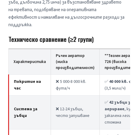
зъба, дълбочина 2,75 инча) за възстановяване здравето 
на тревата, подобряване на оперативната 
ефективност и намаляване на дългосрочните разходи за 
поддръжка.
Техническо сравнение (≥2 групи)
Ръчен аератор
**Теглен аерато
Характеристика
(ниска
726 (висока
производителност)
производителн
Покритие на
❌ 5 000-8 000 кв.
✅
40 000 кв. ф
час
фута/ч
(3,5 мили/ч)
✅
42 зъбци за
Система за
❌ 12-24 зъбци,
аериране
, куха
зъбци
често запушване
закалена легир
стомана