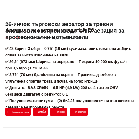
26-инчов търговски аератор за тревни
Аератор за тревни площи LA-26
площи: високопроизводителна аерация за
професионални изпълнители
Индекс за гореща продажба
✅
42 Коринг Зъбци
— 0,75" (19 мм) кухи закалени стоманени зъбци от
сплав за чисто извличане на ядки
✅
26,5" (673 мм) Ширина на аериране
— Покрива 40 000 кв. фута/ч
при 3,5 mph (3 716 м²/ч)
✅
2,75" (70 мм) Дълбочина на коринг
— Прониква дълбоко в
уплътнена спортна трева и почва на голф игрище
✅
Двигател B&S XR950
— 6,5 HP (4,9 kW) 208 cc 4-тактов OHV
бензинов двигател с редуктор 6:1
✅
Полупневматични гуми
— (2) 8×2,25 полупневматични със сачмени
лагери за безпроблемна работа
Имейл
Телефон
WhatsApp
Свържи се, сега